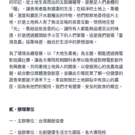
的印記，從土地生長而出的五穀雜糧等，是飽足人們身體的
「糧」，讓食用者能有健康的生活；在純淨的土地上，集暖
陽、溼度和農民汗水栽種出的作物，他們默默地善待這片土
地，於是土地與人有了無法言喻的良善互動、悄悄地在發
「光」，集結這些良善的心，讓所有人都能夠品嚐舌尖的味
道，於是透過鏡頭給予斗笠下的人們掌聲，這是我們發揚「臺
灣良農」採集味道、融合於生活中的夢想滋味。
為了環境永續發展，以「大地生產者」為主題，期能透過微電
影拍攝比賽，讓各大專院校相關科系學以致用或對微電影創作
有興趣者，共同重視土地與人的關係，以發掘用心的良農為議
題，結合數位媒體激發創意。並藉此引導民眾了解一份健康的
蔬食來都是汗滴禾下土，來自默默於土地耕耘中有良心的農
民，因為有他們的堅持，我們才有健康、安全的飲食的概念。
貳、辦理單位
一、主辦單位：台灣展創協會
二、協辦單位：左創健康生活文化園區、各大專院校