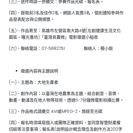
(三)、送件時請一併繳交：參賽作品光碟、報名表。
(四)、錄取前3名及佳作2名、網路人氣獎3名，個別通知參與作
品發表配合與公開頒獎。
(五)、作品寄至：高雄市左營區南大路4號(左創健康生活文化
園區‧糧光書坊)「臺灣良農微」電影徵選小組收
(六)、聯絡電話：07-5882751 聯絡人：楊小姐
徵選內容與主題說明
(一)、主題為：大地生產者
(二)、創作內容
：
以臺灣在地農業為主題，結合創意、音樂、
動畫、動漫及在地人物等技術，透過5-7分鐘微電影拍攝比賽。
(三)、作品格式請繳交 AVI或MPEG-2，燒錄至光碟
(四)、報名時須填寫個人或團隊正確資料，並同意智慧財產權
切結等注意事項；報名表(說明設計概念理念及創作方法200字