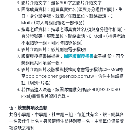
影片介紹文字：最多500字之影片介紹文字
團隊成員資料：組員真實姓名(須與身分證件相同)、生
日、身分證字號、就讀／任職單位、聯絡電話、E-
Mail，(每人每組限報名一部作品)
指導老師資料：指導老師真實姓名(須與身分證件相同)、
身分證號碼、服務單位、聯絡電話、E-Mail。(指導老師
不限指導一組，可同時指導多組)
影片介紹圖片：影片劇照電子檔1張
版權與授權書掃描檔：
團隊版權授權書
電子檔1份，可全
體組員共同填寫一張。
影片介紹圖片及版權與授權同意書電子檔請以E-Mail寄
至poplance.chen@senao.com.tw，信件主旨請標
註〔組別-片名〕
若作品進入決選，該團隊需繳交作品FHD(1920×1080
Pixel)畫質影片資料光碟。
伍、
競賽獎項及金額
共分小學組，中學組，社會組三組，每組共有金、銀、銅獎各
一名及佳作七名。另設環境生態特別獎一名，主辦單位保留獎
項從缺之權利