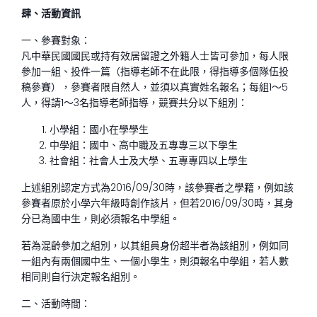
肆、
活動資訊
一、參賽對象：
凡中華民國國民或持有效居留證之外籍人士皆可參加，每人限
參加一組、投件一篇（指導老師不在此限，得指導多個隊伍投
稿參賽），參賽者限自然人，並須以真實姓名報名；每組1～5
人，得請1～3名指導老師指導，競賽共分以下組別：
小學組：國小在學學生
中學組：國中、高中職及五專專三以下學生
社會組：社會人士及大學、五專專四以上學生
上述組別認定方式為2016/09/30時，該參賽者之學籍，例如該
參賽者原於小學六年級時創作該片，但若2016/09/30時，其身
分已為國中生，則必須報名中學組。
若為混齡參加之組別，以其組員身份超半者為該組別，例如同
一組內有兩個國中生、一個小學生，則須報名中學組，若人數
相同則自行決定報名組別。
二、活動時間：