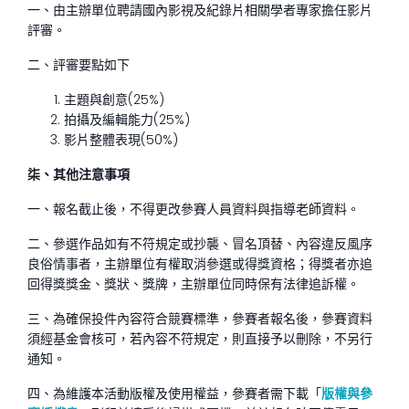
一、由主辦單位聘請國內影視及紀錄片相關學者專家擔任影片
評審。
二、評審要點如下
主題與創意(25%)
拍攝及編輯能力(25%)
影片整體表現(50%)
柒、
其他注意事項
一、報名截止後，不得更改參賽人員資料與指導老師資料。
二、參選作品如有不符規定或抄襲、冒名頂替、內容違反風序
良俗情事者，主辦單位有權取消參選或得獎資格；得獎者亦追
回得獎獎金、獎狀、獎牌，主辦單位同時保有法律追訴權。
三、為確保投件內容符合競賽標準，參賽者報名後，參賽資料
須經基金會核可，若內容不符規定，則直接予以刪除，不另行
通知。
四、為維護本活動版權及使用權益，參賽者需下載「
版權與參