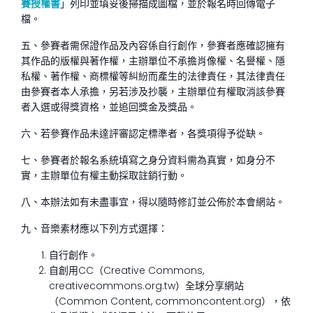
賽授權書
」列印並填妥後掃描成圖檔，並於報名時回傳電子
檔。
五、參賽者需保證作品及內容係自行創作，參賽者應確認擁有
其作品的版權與著作權，主辦單位不承擔肖像權、名譽權、隱
私權、著作權、商標權等糾紛而產生的法律責任，其法律責任
由參賽者本人承擔，另若涉及抄襲，主辦單位有權取消該參賽
者入選或得獎資格，並追回獎金及獎品。
六、若參賽作品未達評審認定標準者，各獎項得予從缺。
七、參賽者於報名系統填寫之身分資料需為真實，如身分不
實，主辦單位有權主動採取註銷行動。
八、本辦法如有未盡事宜，得以隨時修訂並公佈於本會網站。
九、音樂素材應以下列方式選擇：
自行創作。
自創用CC（Creative Commons,
creativecommons.org.tw）全球分享網站
（Common Content, commoncontent.org），依