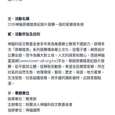
壹、
活動名稱
2016神腦原鄉踏查紀錄片競賽－我的家鄉很有視
貳、
活動宗旨及目的
神腦科技文教基金會多年來為推廣鄉土教育不遺餘力，辦理多
次「原鄉踏查」系列競賽傳承鄉土文化，從電子書、網頁設計
比賽出發，而今為擴大對土地、人文的探索和關心，透過神腦
童窩網(www.town-all.org.tw)平台，舉辦原鄉踏查紀錄片競
賽，從平面到立體，從靜態到動態，希望全民關懷家鄉、所在
社區的自然生態、地理環境、藝術、歷史、母語、地方產業、
生活型態、社區組織發展，用手邊的攝影器材，記錄家園點
滴。
參、
舉辦單位
指導單位：教育部
主辦單位：財團法人神腦科技文教基金會
協辦單位：神腦國際