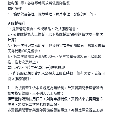
動帶領…等。各梯隊輔需求將依營隊性質
有所調整。
4、協助營後善理：環境整理、照片處理、影像剪輯…等。
★隊輔福利：
1、提供營期餐食、公視贈品、公共服務證書。
2、公視隊輔為志工性質，以下為隊輔津貼制度(每次以一梯次
計算)：
A、第一次參與為無給制，但參與當次營前籌備者，營籌期間每
天得補助100元餐食。
B、第二次營期每天津貼500元、第三次每天600元，以此類
推；惟七次及以上，
皆比照第七次(每天1,000元)津貼辦理。
3、所有服務期間皆列入公視志工服務時數，如有需要，公視可
開立服務證明。
註：公視實習生依本會規定為無給制，故實習期間參與營隊活
動亦為無給職，且不列入志工時數；
但若營隊活動佔用假日，則得申請補假。實習結束後再回營帶
隊者，將以第二次開始計算津貼。
非實習期間若參與營隊籌備或善後事宜，亦得比照公視志工辦