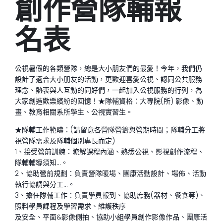
創作營隊輔報
名表
公視暑假的各類營隊，總是大小朋友們的最愛！今年，我們仍
設計了適合大小朋友的活動，更歡迎喜愛公視、認同公共服務
理念、熱衷與人互動的同好們，一起加入公視服務的行列，為
大家創造歡樂繽紛的回憶！★隊輔資格：大專院(所) 影像、動
畫、教育相關系所學生、公視實習生。
★隊輔工作範疇：(請留意各營隊營籌與營期時間；隊輔分工將
視營隊需求及隊輔個別專長而定)
1、接受營前訓練：瞭解課程內涵、熟悉公視、影視創作流程、
隊輔輔導須知…。
2、協助營前規劃：負責營隊暖場、團康活動設計、場佈、活動
執行協調與分工…。
3、擔任隊輔工作：負責學員報到、協助庶務(器材、餐食等)、
照料學員課程及學習需求、維護秩序
及安全、平面&影像側拍、協助小組學員創作影像作品、團康活