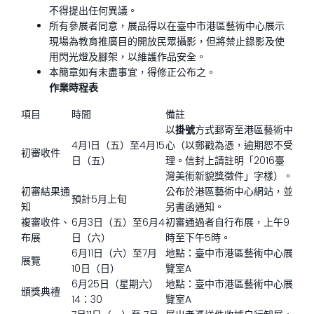
不得提出任何異議。
所有參展者同意，展品得以在臺中市港區藝術中心展示
現場為教育推廣目的開放民眾攝影，但將禁止錄影及使
用閃光燈及腳架，以維護作品安全。
本簡章如有未盡事宜，得修正公布之。
作業時程表
項目
時間
備註
以
掛號
方式郵寄至港區藝術中
4月1日（五）至4月15
心（以郵戳為憑，逾期恕不受
初審收件
日（五）
理。信封上請註明「2016臺
灣美術新貌獎徵件」字樣）。
初審結果通
公布於港區藝術中心網站，並
預計5月上旬
知
另書函通知。
複審收件、
6月3日（五）至6月4
初審通過者自行布展，上午9
布展
日（六）
時至下午5時。
6月11日（六）至7月
地點：臺中市港區藝術中心展
展覽
10日（日）
覽室A
6月25日（星期六）
地點：臺中市港區藝術中心展
頒獎典禮
14：30
覽室A