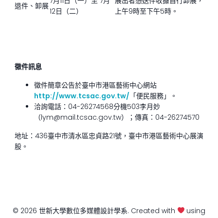
7月11日（一）至 7月
展出者憑送件收據自行卸展，
退件、卸展
12日（二）
上午9時至下午5時。
徵件訊息
徵件簡章公告於臺中市港區藝術中心網站
http://www.tcsac.gov.tw/
「便民服務」。
洽詢電話：04-26274568分機503李月妙
（lym@mail.tcsac.gov.tw）；傳真：04-26274570
地址：436臺中市清水區忠貞路21號，臺中市港區藝術中心展演
股。
© 2026 世新大學數位多媒體設計學系. Created with
using