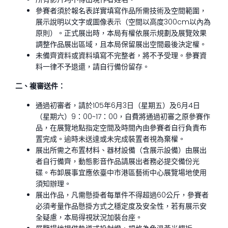
參賽者須於報名表詳實填寫作品所需技術及空間範圍，
展示說明以文字或圖像表示（空間以高度300cm以內為
原則）。正式展出時，本局有權依展示規劃及展覽效果
調整作品展出區域，且本局保留展出空間最後決定權。
未備齊資料或資料填寫不完整者，將不予受理。參賽資
料一律不予退還，請自行備份留存。
二、複審送件：
通過初審者，請於105年6月3日（星期五）及6月4日
（星期六）9：00~17：00，自費將通過初審之原參賽作
品，在展覽地點指定空間及時間內由參賽者自行負責布
置完成。逾時未送達或未完成裝置者視為棄權。
展出所需之布置材料、器材設備（含展示設備）由展出
者自行備齊，動態影音作品請展出者務必提交備份光
碟。布卸展事宜應依臺中市港區藝術中心展覽場地使用
須知辦理。
展出作品，凡需懸掛者每單件不得超過60公斤，參賽者
必須考量作品懸掛方式之穩定度及安全性，若有展示安
全疑慮，本局得視狀況加裝台座。