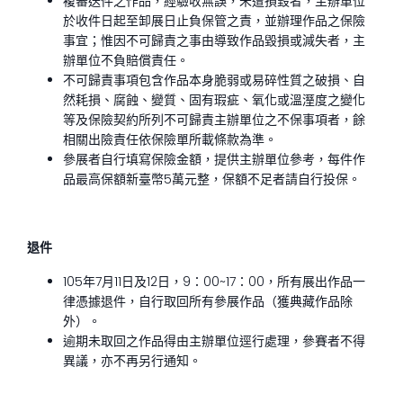
複審送件之作品，經驗收無誤，未遭損毀者，主辦單位
於收件日起至卸展日止負保管之責，並辦理作品之保險
事宜；惟因不可歸責之事由導致作品毀損或減失者，主
辦單位不負賠償責任。
不可歸責事項包含作品本身脆弱或易碎性質之破損、自
然耗損、腐蝕、變質、固有瑕疵、氧化或溫溼度之變化
等及保險契約所列不可歸責主辦單位之不保事項者，餘
相關出險責任依保險單所載條款為準。
參展者自行填寫保險金額，提供主辦單位參考，每件作
品最高保額新臺幣5萬元整，保額不足者請自行投保。
退件
105年7月11日及12日，9：00~17：00，所有展出作品一
律憑據退件，自行取回所有參展作品（獲典藏作品除
外）。
逾期未取回之作品得由主辦單位逕行處理，參賽者不得
異議，亦不再另行通知。