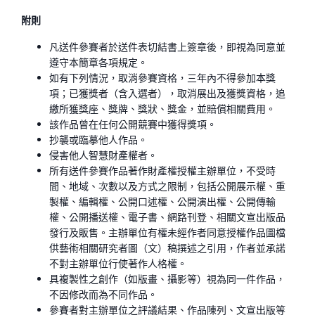
附則
凡送件參賽者於送件表切結書上簽章後，即視為同意並
遵守本簡章各項規定。
如有下列情況，取消參賽資格，三年內不得參加本獎
項；已獲獎者（含入選者），取消展出及獲獎資格，追
繳所獲獎座、獎牌、獎狀、獎金，並賠償相關費用。
該作品曾在任何公開競賽中獲得獎項。
抄襲或臨摹他人作品。
侵害他人智慧財產權者。
所有送件參賽作品著作財產權授權主辦單位，不受時
間、地域、次數以及方式之限制，包括公開展示權、重
製權、編輯權、公開口述權、公開演出權、公開傳輸
權、公開播送權、電子書、網路刊登、相關文宣出版品
發行及販售。主辦單位有權未經作者同意授權作品圖檔
供藝術相關研究者圖（文）稿撰述之引用，作者並承諾
不對主辦單位行使著作人格權。
具複製性之創作（如版畫、攝影等）視為同一件作品，
不因修改而為不同作品。
參賽者對主辦單位之評議結果、作品陳列、文宣出版等