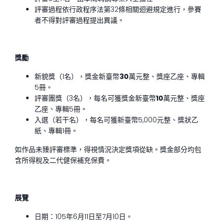
評審過程依行政程序法第32條相關迴避規定進行，參賽
者不得對評審過程提出異議。
獎勵
新貌獎（1名），獎金新臺幣
30
萬元整、獎座乙座、專輯
5冊。
評審團獎（3名），每名可獲獎金新臺幣
10
萬元整、獎座
乙座、專輯5冊。
入選（若干名），每名可獲新臺幣5,000元整、獎狀乙
紙、專輯1冊。
如作品未臻評審標準，得視情況決定獎項從缺。獎金部分均包
含所得稅及二代健保補充保費。
展覽
日期：105年6月11日至7月10日。