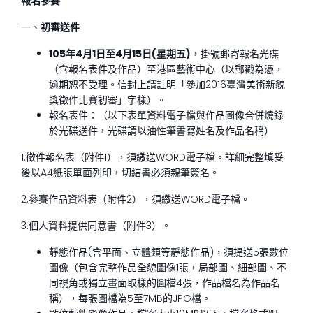
報名參賽
一、
初審送件
105
年4月1日至4月15日(星期五)
，掛號郵寄報名光碟
（含報名表件及作品）至港區藝術中心（以郵戳為憑，
逾期恕不受理。信封上請註明「參加2016臺灣美術新貌
獎徵件比賽初審」字樣）。
報名表件：（以下表單資料電子檔與作品圖像合併燒錄
於光碟送件，光碟請以油性筆書寫姓名及作品名稱）
1.徵件報名表（附件1），須繳送WORD電子檔。詳細完整填妥
後以A4紙張單面列印，切結書必須親筆簽名。
2.參賽作品資料表（附件2），須繳送WORD電子檔。
3.個人資料提供同意書（附件3）。
靜態作品(含平面、立體類等靜態作品)，須提送5張數位
圖像（包含完整作品全貌圖像1張，局部圖、細部圖、不
同視角或獨立畫面取樣的圖檔4張，作品檔名為作品名
稱），每張圖檔為5至7MB的JPG檔。