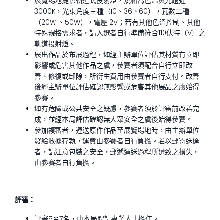
展覽場地提供軌道式投射燈，規格為色溫黃光趨近
3000K，光束角度三種（10、36、60），瓦數二種
（20W 、50W），電壓12V；若有其他色溫控制、其他
特殊規格需求者，請入選者自行準備符合110伏特（V）之
軌道投射燈。
展出作品於布展過程，如經主辦單位評估其材質有立即
影響或危害其他作品之虞，參賽者須配合自行立即改
善、修復或卸除，所衍生費用由參賽者自行支付。改善
後經主辦單位評估確認無影響或危害其他展品之虞始得
參賽。
如有危險或公共安全之疑慮，參賽者須於評審前改善完
成，並經本局評估確認無大眾安全之虞後始得參賽。
參加複審者，運送原件作品至展覽場地時，由主辦單位
發給收據存執，運費由參賽者自行負擔。若以郵寄送達
者，請注意包裝之安全，郵遞運送過程所遭致之損失，
由參賽者自行負擔。
評審：
評審5至7名，由本局聘請專業人士擔任。