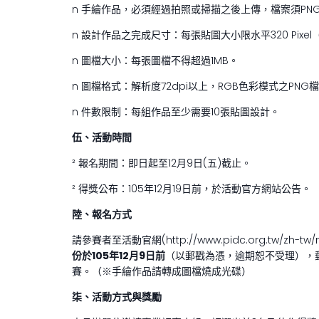
n 手繪作品，必須經過拍照或掃描之後上傳，檔案須PNG
n 設計作品之完成尺寸：每張貼圖大小限水平320 Pixel
n 圖檔大小：每張圖檔不得超過1MB。
n 圖檔格式：解析度72dpi以上，RGB色彩模式之PN
n 件數限制：每組作品至少需要10張貼圖設計。
伍、活動時間
² 報名期間：即日起至12月9日(五)截止。
² 得獎公布：105年12月19日前，於活動官方網站公告。
陸、
報名方式
請參賽者至活動官網(http://www.pidc.org.tw/zh-
份
於105年12月9日前
（以郵戳為憑，逾期恕不受理），
賽。（※手繪作品請轉成圖檔燒成光碟）
柒、
活動方式與獎勵