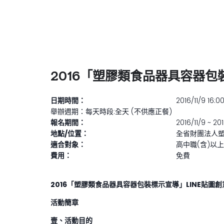
2016「塑膠類食品器具容器包
日期時間：
2016/11/9 16:0
舉辦週期：
每天
時段:
全天
(不供應正餐)
報名期間：
2016/11/9 ~ 20
地點/位置：
全省
財團法人
適合對象：
高中職(含)以
費用：
免費
2016
「塑膠類食品器具容器包裝標示宣導」LINE貼圖創
活動簡章
壹、活動目的