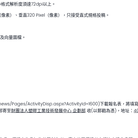
格式解析度須達72dpi以上。
（像素）、垂直320 Pixel（像素），只接受直式規格投稿。
G檔及向量圖檔。
tw/news/Pages/ActivityDisp.aspx?ActivityId=1600
郵寄至
財團法人塑膠工業技術發展中心 企劃部
收(以郵戳為憑)，地址：
4