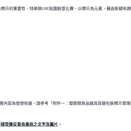
標示的重要性，特舉辦LINE貼圖創意比賽，以標示為元素，藉由新穎有
宣導內容為發想依據，請參考「附件一：塑膠類食品器具容器包裝標示管理
不接受違反善良風俗之文字及圖片
。