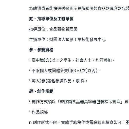
為讓消費者能快速透過圖示瞭解塑膠類食品器具容器包裝
貳、指導單位及主辦單位
指導單位：食品藥物管理署
主辦單位：財團法人塑膠工業技術發展中心
參、參賽資格
² 高中職(含)以上之學生、社會人士，均可參加。
² 不限個人或團體參賽(限3人(含)以內)。
² 每人(組)報名參選作品，限1件。
肆、
創作規範
² 創作方式須以「塑膠類食品器具容器包裝標示管理」
² 作品規格
n 創作形式不限，實體手繪稿件或電腦繪圖檔案皆可。