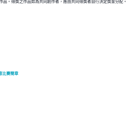
獎作品。得獎之作品如為共同創作者，應由共同得獎者自行決定獎金分配。
創意比賽簡章