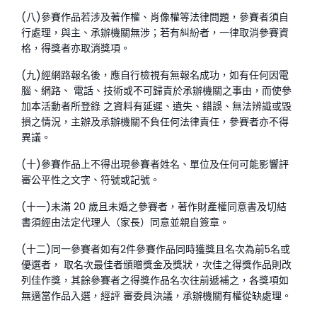
(八)參賽作品若涉及著作權、肖像權等法律問題，參賽者須自
行處理，與主、承辦機關無涉；若有糾紛者，一律取消參賽資
格，得獎者亦取消獎項。
(九)經網路報名後，應自行檢視有無報名成功，如有任何因電
腦、網路、 電話、技術或不可歸責於承辦機關之事由，而使參
加本活動者所登錄 之資料有延遲、遺失、錯誤、無法辨識或毀
損之情況，主辦及承辦機關不負任何法律責任，參賽者亦不得
異議。
(十)參賽作品上不得出現參賽者姓名、單位及任何可能影響評
審公平性之文字、符號或記號。
(十一)未滿 20 歲且未婚之參賽者，著作財產權同意書及切結
書須經由法定代理人（家長）同意並親自簽章。
(十二)同一參賽者如有2件參賽作品同時獲獎且名次為前5名或
優選者， 取名次最佳者頒贈獎金及獎狀，次佳之得獎作品則改
列佳作獎，其餘參賽者之得獎作品名次往前遞補之，各獎項如
無適當作品入選，經評 審委員決議，承辦機關有權從缺處理。