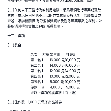
所有作品中擇一投票，投票者需登入Facebook帳戶驗證。
(三)任何以不正當行為或利用電腦、網路漏洞進行灌票或竄改
票數，或以任何其他不正當的方式意圖參與活動，若經檢舉或
查證，承辦機關保 有取消得獎資格及刪除灌票票數之權利，並
將取消其得獎資格及追回 所得獎項。
十二、獎項
(一)獎金
名次
名額
學生組
社會組
第一名
1
16,000 元
18,000 元
第二名
1
14,000 元
16,000 元
第三名
1
12,000 元
14,000 元
第四名
1
10,000 元
12,000 元
第五名
1
8,000 元
10,000 元
優選
8
4,000 元
5,000 元
※以上獎項另獲獎狀 1 面（紙）
(二)佳作獎：1,000 元電子商品禮券