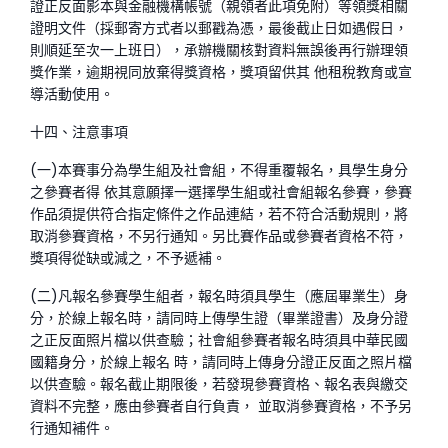
證正反面影本與金融機構帳號（親領者此項免附）等領獎相關
證明文件（採郵寄方式者以郵戳
為憑，最後截止日如遇假日，
則順延至次一上班日），承辦機關核對資料無誤後再行辦理領
獎作業，逾期視同放棄得獎資格，獎項留供其 他租稅教育或宣
導活動使用。
十四、注意事項
(一)本賽事分為學生組及社會組，不得重覆報名，具學生身分
之參賽者得 依其意願擇一選擇學生組或社會組報名參賽，參賽
作品須提供符合指定條件之作品連結，若不符合活動規則，將
取消參賽資格，不另行通知。另比賽作品或參賽者資格不符，
獎項得從缺或減之，不予遞補。
(二)凡報名參賽學生組者，報名時須具學生（應屆畢業生）身
分，於線上報名時，請同時上傳學生證（畢業證書）及身分證
之正反面照片檔以供查驗；社會組參賽者報名時須具中華民國
國籍身分，於線上報名 時，請同時上傳身分證正反面之照片檔
以供查驗。報名截止期限後，若發現參賽資格、報名表與繳交
資料不完整，應由參賽者自行負責， 並取消參賽資格，不予另
行通知補件。