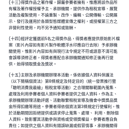
(十三)得獎作品之著作權，歸屬參賽者擁有，惟應將該作品所
有權及著作權授權予主、承辦機關，提供作為租稅宣導、展覽
活動及複製使用，不論重製、改作、編輯、公開傳輸、公開展
示、發行及運用於各類型態媒體宣傳之權利，或授權第三方之
非營利性使用，均不另予通知或致酬。
(十四)經評定獲選前5名之得獎作品，得獎者應提供原始影片檔
案（影片內容如有影片製作軟體浮水印應自行去除）予承辦機
關使用，惟影片內容如有與現行法令規定不符或語意不清可能
會誤導須修正者，得獎者應配合承辦機關通知修正後再行提
供，始得領取獎金及獎狀。
(十五)主辦及承辦機關辦理本活動，係依據個人資料保護法
（以下簡稱個資法）第8條規定及特定目的（統一發票推行暨
「聰明消費我最繪」租稅宣導活動）之合理關聯範圍內蒐集、
處理及利用參賽者個人資料
參賽者提供之個人資料，作為主、
承辦機關辦理活動評選、活動聯繫租稅宣導及機會中獎獎品獎
金所得扣繳等用途。參賽者得依個資法第3條規定行使權利，惟
於活動期間因拒絕提供或請求停止蒐集、處理、 利用、刪除個
人資料，致影響其活動參與資格或受領獎權益，參賽者應自負
責任；如提供之個人資料有錯誤缺漏或假冒情事，承辦機關得