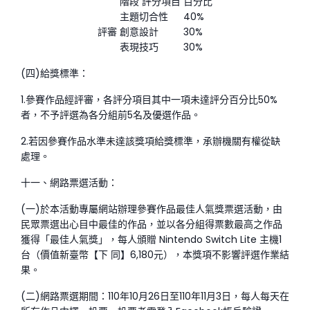
階段 評分項目
百分比
主題切合性
40%
評審
創意設計
30%
表現技巧
30%
(四)給獎標準：
1.參賽作品經評審，各評分項目其中一項未達評分百分比50%
者，不予評選為各分組前5名及優選作品。
2.若因參賽作品水準未達該獎項給獎標準，承辦機關有權從缺
處理。
十一、網路票選活動：
(一)於本活動專屬網站辦理參賽作品最佳人氣獎票選活動，由
民眾票選出心目中最佳的作品，並以各分組得票數最高之作品
獲得「最佳人氣獎」，每人頒贈 Nintendo Switch Lite 主機1
台（價值新臺幣【下 同】6,180元），本獎項不影響評選作業結
果。
(二)網路票選期間：110年10月26日至110年11月3日，每人每天在