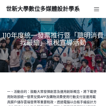
世新大學數位多媒體設計學系
110年度統一發票推行暨「聰明消費
我最繪」租稅宣導活動
一、活動目的：鼓勵大眾發揮創意及運用創新概念，將下載使
用財政部統一發票兌獎APP及購物消費使用行動支付並運用載
具歸戶儲存雲端發票等重要稅政，透過電腦以白板手繪設計方