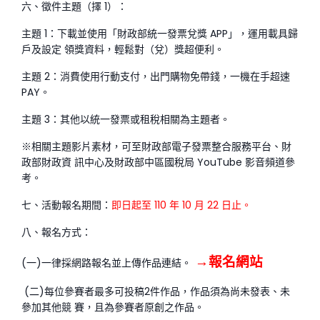
六、徵件主題（擇 1）：
主題 1
：下載並使用「財政部統一發票兌獎 APP」，運用載具歸
戶及設定 領獎資料，輕鬆對（兌）獎超便利。
主題 2
：消費使用行動支付，出門購物免帶錢，一機在手超速
PAY。
主題 3
：其他以統一發票或租稅相關為主題者。
※相關主題影片素材，可至財政部電子發票整合服務平台、財
政部財政資 訊中心及財政部中區國稅局 YouTube 影音頻道參
考。
七、活動報名期間：
即日起至 110 年 10 月 22 日止。
八、報名方式：
→
報名網站
(一)一律採網路報名並上傳作品連結。
(二)每位參賽者最多可投稿2件作品，作品須為尚未發表、未
參加其他競 賽，且為參賽者原創之作品。