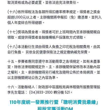
取消資格或為必要處置，並依法追究法律責任。
(十六)依所得稅法及各類所得扣繳率標準規定，得獎者之獎金
超過1,000元以上者，主辦機關將申報扣（免）繳憑單，並列入
個人年度綜合所得總額。
(十七)獎項為獎金者，得獎者可於上班時間內至承辦機關親自
領取，或提供得獎者金融機構帳戶採匯款方式領取。
(十八)本活動衍生須由得獎人負擔之印花稅及相關費用，由其
自行負擔， 另依全民健康保險法之規定繳納補充保費。
十五、參賽者應同意遵守本活動簡章之各項規定，如有未盡事
宜，除依法律相關規定外，主、承辦機關保留修改本活動內容
之權利，主、承辦機關得另行補充及隨時公佈於本局網頁，並
以主辦機關網站公告之內容為準。
十六、活動聯絡人：財政部中區國稅局員林稽徵所服務管理股
李先生電話： (04)833-2100 轉分機 521。
110年度統一發票推行暨「聰明消費我最繪」
租稅宣導活動DM