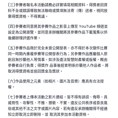
(三)參賽者報名本活動請務必詳實填寫相關資料，得獎者因資
料不全或錯誤導致無法聯絡或獎項無法寄（傳）送者，視同放
棄得獎資格，不得異議。
(四)參賽者同意將其參賽作品之影音上傳至 YouTube 頻道並
設定為公開瀏覽，並同意承辦機關將其參賽作品下載蒐集以供
後續辦理評選作業。
(五)參賽作品限於完全未曾公開發表，亦不得於本次徵件比賽
同一時期內
重複參賽等公開發表行為；另參賽作品應屬個人原
創且無抄襲他人等情事，如涉及違法智慧財產權或版權，概由
參賽者自行負責；得獎作 品事後經查明係抄襲他人作品者，將
取消得獎資格並追回獎金及獎狀。
(六)作品使用之元素（如相片、圖片及音樂）應具有合法授
權。
(七)參賽者上傳本活動之影片連結，皆不得有誹謗、侮辱、具
威脅性、攻擊性、不雅、猥褻、不實、違反公共秩序或善良風
俗或其他不法之文字或圖片內容，若有違反承辦機關得不經通
知立即取消立即刪除，並 取消其參加本活動資格。