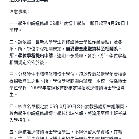
注意事項：
一、學生申請逕修讀109學年度博士學位，即日起至
4
月30日
止
辦理。
二、請依照「世新大學學生逕修讀博士學位作業要點」及各
系、所、學位學程相關規定，
備妥審查應繳資料至相關系、
所、學位學程提出申請
，逾期不予受理，各系、所、學位學程
相關規定公佈於後。
三、分發陸生申請逕修讀博士學位，須於教育部當學年度核定
得招收陸生之系、所、學位學程範圍內辦理，本校「傳播博士
學位學程」109學年度經教育部核定得招收逕修讀博士學位陸
生。
四、核准名單預定於108年6月30日公告於教務處招生組網頁，
校內學生申請逕修讀博士學位出缺名額，將流用至博士班考試
入學招生。
五、經核准逕修讀博士學位學生，不得保留入學資格，其報
到、註冊等事宜均比照博士班招生錄取新生相關規定辦理。