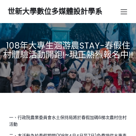
世新大學數位多媒體設計學系
108年大專生洄游農STAY-春假住
村體驗活動開跑!~現正熱烈報名中!!
一、行政院農業委員會水土保持局將於春假加碼6梯次農村住村
活動
二、本活動為於春假期間(108年4月4日至7日)免費提供大專青