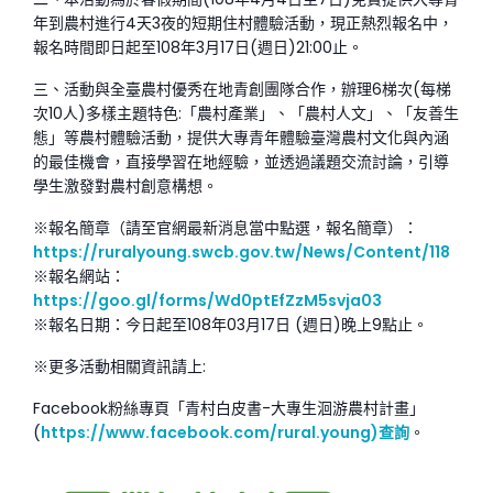
年到農村進行4天3夜的短期住村體驗活動，現正熱烈報名中，
報名時間即日起至108年3月17日(週日)21:00止。
三、活動與全臺農村優秀在地青創團隊合作，辦理6梯次(每梯
次10人)多樣主題特色:「農村產業」、「農村人文」、「友善生
態」等農村體驗活動，提供大專青年體驗臺灣農村文化與內涵
的最佳機會，直接學習在地經驗，並透過議題交流討論，引導
學生激發對農村創意構想。
※報名簡章（請至官網最新消息當中點選，報名簡章）：
https://ruralyoung.swcb.gov.tw/News/Content/118
※報名網站：
https://goo.gl/forms/Wd0ptEfZzM5svja03
※報名日期：今日起至108年03月17日 (週日)晚上9點止。
※更多活動相關資訊請上:
Facebook粉絲專頁「青村白皮書-大專生洄游農村計畫」
(
https://www.facebook.com/rural.young)查詢
。