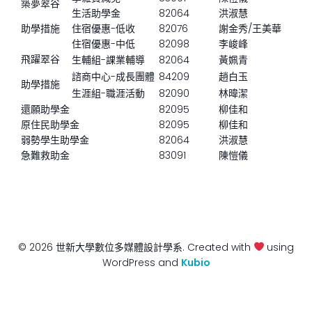
築夢翠谷
生活助學金
82064
洪淑慧
助學措施
住宿優惠-低收
82076
謝金秀/王美華
住宿優惠-中低
82098
李峻峰
飛躍翠谷
生輔組-課業輔導
82064
黃姵青
諮商中心-成長團體
84209
趙白玉
助學措施
生涯組-職涯活動
82090
林暐潔
還願助學金
82095
柳佳和
原住民助學金
82095
柳佳和
弱勢學生助學金
82064
洪淑慧
急難救助金
83091
陳愷儀
© 2026 世新大學數位多媒體設計學系. Created with
using
WordPress and
Kubio