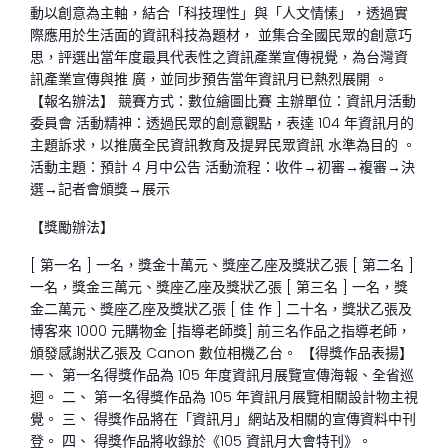
動以創意為主軸，結合「科技理性」與「人文情愫」，透過實
際應用於生活面的資訊科技為題材， 並集合全國民眾的創意巧
思，評選出當年度最具代表性之資訊產業宣傳視覺，為台灣資
訊產業宣傳與推 廣，並同步預告當年資訊月已熱烈展開 。
【報名辦法】 競賽方式：數位繪圖比賽 主辦單位：資訊月活動
委員會 活動精神：透過民眾的創意觀點，表達 104 年資訊月的
主題訴求，以推廣全民資訊教育及提昇民眾資訊 水準為目的 。
活動主題：預計 4 月中公告 活動流程：收件→初審→複審→決
選→記者會頒獎→展示
【獎勵辦法】
[ 第一名 ] 一名，獎金十萬元、獎座乙座及獎狀乙張 [ 第二名 ]
一名，獎金三萬元、獎座乙座及獎狀乙張 [ 第三名 ] 一名，獎
金二萬元、獎座乙座及獎狀乙張 [ 佳 作 ] 二十名，獎狀乙張及
博客來 1000 元購物金 [指導老師獎] 前三名作品之指導老師，
頒發感謝狀乙張及 Canon 數位相機乙台。 【得獎作品表揚】
一、 第一名得獎作品為 105 年度資訊月展覽宣傳海報、全省巡
迴。 二、 第一名得獎作品為 105 年資訊月展覽相關設計物主視
覺。 三、 得獎作品將在「資訊月」網站及相關的宣傳資料中刊
登。 四、 得獎作品將收錄於《105 資訊月大會特刊》。