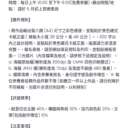
時間：每日上午 10:00 至下午 6:00(免費參觀) •展出時間/地
點： 請於 5 月初上官網查詢
【繳件規則】
• 將作品輸出菊八開 (A4) 尺寸之彩色樣張，並黏貼於黑色硬式
卡紙正面 ( 裱板大小寬 28 公分 × 長 48 公分 ) 。 • 300 字以
內之設計說明，並黏貼於黑色硬式卡紙正面，版面請力求清潔
完整。 • 報名表格，請至網站填妥資料及列印，並黏貼裱板背
面。 ◎光碟片（內含檔案及格式，請參照下述規定及說明）。
a. 海報原始檔(解析度為 300dpi 及 CMYK 四色印刷模式) 。
b. 海報 JPEG 檔(解析度為 72dpi 及寬度不超過 480 像素) 。
c. 檔案清單，內含參賽者姓名、身分證字號及創作理念。 ※ 每
位參賽者投稿作品件數不限 (如繳交一件以上作品，請分別裱於
不同裱板，光碟片亦須分別註明，以利辨別)
【評選標準】
• 創意切合主題 40% • 構圖與佈局 30% • 技巧與色彩 20% • 文
案(包括創作理念) 10%
【注意事項】