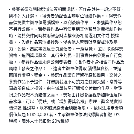
• 參賽者須詳閱徵選辦法等相關規範，若作品與任一規定不符，
則不列入評選。 • 得獎者須配合主辦單位後續作業。 • 得獎作
品須提供主辦單位電腦檔案，以利後續作業。 • 未獲獎作品恕
不另行公佈。 • 若參賽作品中有使用到其他智慧財產權創作物
時，請於交件同時檢附智慧財產權來源相關證明文件或 授權
書。 • 入選作品若涉嫌抄襲、侵害他人智慧財產權或涉及暴
力、色情、譭謗等違反善良風俗者，一經察覺， 立即取消得獎
資格，追回獎項獎金，其衍生的民、刑事責任由參賽者自行負
擔。 • 參賽作品需未經公開發表者 （ 含作者本身相雷同作品及
網路上發表之作品 ） ，違者主辦單位得取 消得獎資格，並追
回所有獎項、獎金。 • 參選作品請自行留存原稿備用，交付之
參賽作品不予退件。評審前若遇不可抗力之任何災變、意外等
事故所造成之損毀，由主辦單位另行通知交付備份作品，對毀
損之作品恕不負賠償之責。 • 獎項由評審會議視參加隊伍及作
品水準，可以「從缺」或「增加得獎名額」辦理，獎金隨實際
情況彈 性調整，以不超過原獎金總額為限。 • 依稅法規定獎項
價值超過 NT$20,000 者，主承辦單位依法代得獎者扣繳 10%
稅額，國外人士代扣繳 20%稅額