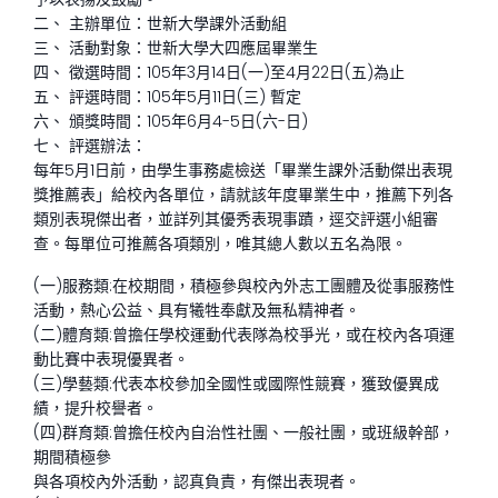
二、 主辦單位：世新大學課外活動組
三、 活動對象：世新大學大四應屆畢業生
四、 徵選時間：105年3月14日(一)至4月22日(五)為止
五、 評選時間：105年5月11日(三) 暫定
六、 頒獎時間：105年6月4-5日(六-日)
七、 評選辦法：
每年5月1日前，由學生事務處檢送「畢業生課外活動傑出表現
獎推薦表」給校內各單位，請就該年度畢業生中，推薦下列各
類別表現傑出者，並詳列其優秀表現事蹟，逕交評選小組審
查。每單位可推薦各項類別，唯其總人數以五名為限。
(一)服務類:在校期間，積極參與校內外志工團體及從事服務性
活動，熱心公益、具有犧牲奉獻及無私精神者。
(二)體育類:曾擔任學校運動代表隊為校爭光，或在校內各項運
動比賽中表現優異者。
(三)學藝類:代表本校參加全國性或國際性競賽，獲致優異成
績，提升校譽者。
(四)群育類:曾擔任校內自治性社團、一般社團，或班級幹部，
期間積極參
與各項校內外活動，認真負責，有傑出表現者。