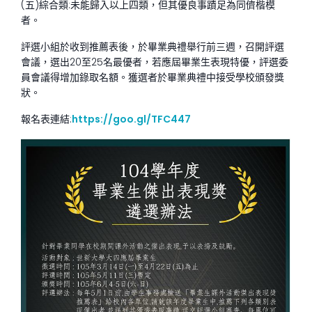
(五)綜合類:未能歸入以上四類，但其優良事蹟足為同儕楷模
者。
評選小組於收到推薦表後，於畢業典禮舉行前三週，召開評選
會議，選出20至25名最優者，若應屆畢業生表現特優，評選委
員會議得增加錄取名額。獲選者於畢業典禮中接受學校頒發獎
狀。
報名表連結:
https://goo.gl/TFC447