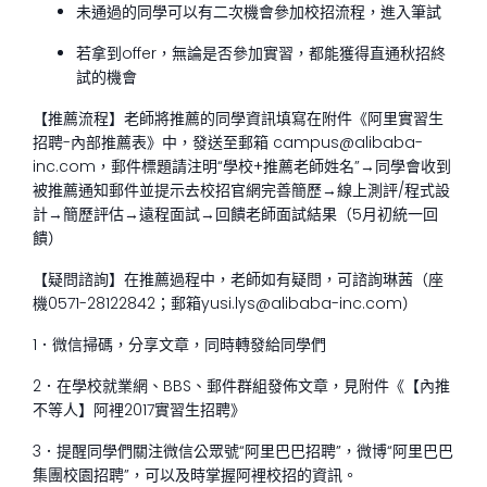
未通過的同學可以有二次機會參加校招流程，進入筆試
若拿到offer，無論是否參加實習，都能獲得直通秋招終
試的機會
【推薦流程】老師將推薦的同學資訊填寫在附件《阿里實習生
招聘-內部推薦表》中，發送至郵箱 campus@alibaba-
inc.com，郵件標題請注明“學校+推薦老師姓名”→同學會收到
被推薦通知郵件並提示去校招官網完善簡歷→線上測評/程式設
計→簡歷評估→遠程面試→回饋老師面試結果（5月初統一回
饋）
【疑問諮詢】在推薦過程中，老師如有疑問，可諮詢琳茜（座
機0571-28122842；郵箱yusi.lys@alibaba-inc.com）
1．微信掃碼，分享文章，同時轉發給同學們
2．在學校就業網、BBS、郵件群組發佈文章，見附件《【內推
不等人】阿裡2017實習生招聘》
3．提醒同學們關注微信公眾號“阿里巴巴招聘”，微博“阿里巴巴
集團校園招聘”，可以及時掌握阿裡校招的資訊。