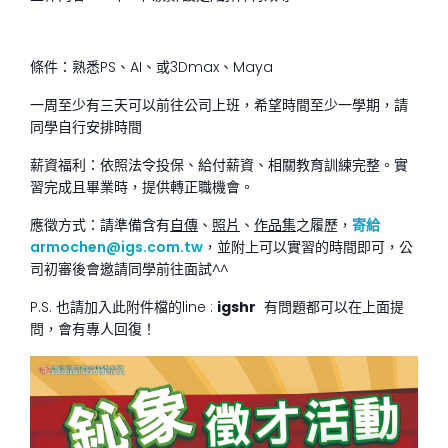
條件：熟悉PS、AI、或3Dmax、Maya
一周至少有三天可以前往公司上班，希望時間至少一學期，請
同學自行安排時間
薪資福利：依照法令投保、給付薪資、相關教育訓練完整。實
習完成且畢業時，提供轉正職機會。
應徵方式：請準備含有
自傳
、
照片
、
作品集
之履歷，
寄給
armochen@igs.com.tw
，並附上可以實習的時間即可，公
司初審後會邀請同學前往面試^^
P.S. 也請加入此附件檔的line :
igshr
有問題都可以在上面提
問，會有專人回復！