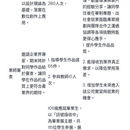
理、動畫導演與製片
以設計理論為
280人次。
的經驗分享，讓同學
基礎，落實在
往後在畢制專題、出
數位創作上應
社會就業面臨專案規
用。
劃與團隊合作之溝通
協調等各項挑戰時能
更得心應手。
1. 提升學生作品品
質。
邀請企業界專
1. 指導學生作品達
家，期末時針
2. 能接收到業界真正
65件。
對同學作品給
需求，以降低學用落
業師審
於審查，讓同
差。
查
2. 參與教師10人
學在作品的品
次。
3. 增加學生未來進入
質上更符合產
該公司實習與就業的
業界的期待。
機會。
106級應屆畢業生，
以「訊號接收中」
為畢業展主題，共
115位學生參展，展