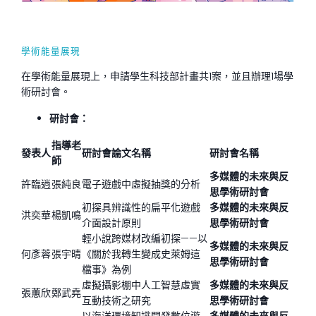
學術能量展現
在學術能量展現上，申請學生科技部計畫共1案，並且辦理1場學
術研討會。
研討會：
指導老
發表人
研討會論文名稱
研討會名稱
師
多媒體的未來與反
許臨逍
張純良
電子遊戲中虛擬抽獎的分析
思學術研討會
初探具辨識性的扁平化遊戲
多媒體的未來與反
洪奕華
楊凱鳴
介面設計原則
思學術研討會
輕小說跨媒材改編初探——以
多媒體的未來與反
何彥蓉
張宇晴
《關於我轉生變成史萊姆這
思學術研討會
檔事》為例
虛擬攝影棚中人工智慧虛實
多媒體的未來與反
張蕙欣
鄭武堯
互動技術之研究
思學術研討會