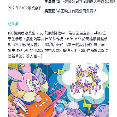
李勇霆
/雷亞遊戲公司共同創辦人暨遊戲總監
2021/06/02
畢業創作
吳至正
/羊王映式有限公司負責人
成果展
106級應屆畢業生，以「訊號接收中」為畢業展主題，共115位
學生參展，展出內容共計28件作品。5/5~5/7 於高雄展覽館參
與《2021放視大賞》，110/5/14~於 《新一代設計展》線上展。
學生作品15組於《2021放視大賞》獲得入圍、2組作品於2021金
點新秀設計獎入圍。)