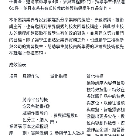
任審查，邀請業師專家4位，參與課程數2門，指導學生作品達
65件，並且本系共有10位教師參與指導學生作品創作。
本系邀請業界專家到數媒系分享業界的經驗、專題演講、技術
講座等，也有邀請到業界優秀的校友回母校講座，藉此傑出校
友的楷模能夠鼓勵在校學生有仿效的對象，並且建立努力奮鬥
的目標。除了讓學生更貼近業界實務之外，也鼓勵學生積極參
與公司的實習機會，幫助學生將校內所學得的理論與技術預先
在職場上發揮表現。
成效簡表
項目
具體作法
量化指標
質化指標
業師講座內容包含影
視特效技術，特效在
多媒體作品中的特色
將跨平台的概
與定位，以便往後能
念及各動畫/遊
與虛擬、智能攝影棚
戲製作團隊角
1. 參與課程數15
激盪出更多火花。數
色分工，納入
門。
位內容創作啟發、遊
業師講
原本之課程規
戲作品企劃、經營管
座
劃，實際做到
2. 參與學生人數達