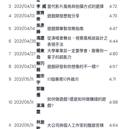
宏
3
2021/04/12
李 威
當代影片風格與拍攝方式的選擇
4.72
謝育
4
2021/04/13
遊戲開發歷程分享
4.70
修
吳彥
5
2021/04/14
遊戲類畢製攻略指南
4.47
鋒
馮建
從演唱會舞台、視覺風格談設計之
6
2021/04/26
4.44
彰
表現手法
楊東
大學畢業前ㄧ定要學會，跟著你一
7
2021/04/27
4.80
岳
輩子的超能力
解巧
8
2021/04/30
遊戲研發和你想像的不一樣!?
4.57
薇
關宗
9
2021/05/11
10個專案10件啟示
4.71
宇
郭聰
儒
如何做遊戲?還是如何做賺錢的遊
10
2021/05/11
4.98
溫鴻
戲?
霆
林旅
11
2021/05/11
大公司與個人工作室的酸甜苦辣
4.64
歐