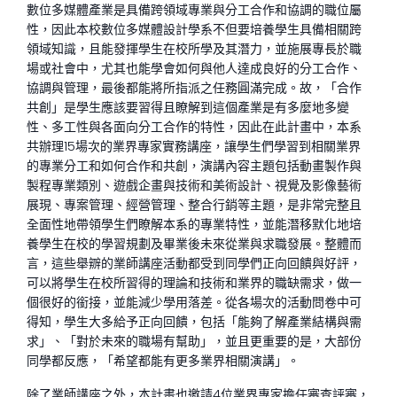
數位多媒體產業是具備跨領域專業與分工合作和協調的職位屬
性，因此本校數位多媒體設計學系不但要培養學生具備相關跨
領域知識，且能發揮學生在校所學及其潛力，並施展專長於職
場或社會中，尤其也能學會如何與他人達成良好的分工合作、
協調與管理，最後都能將所指派之任務圓滿完成。故，「合作
共創」是學生應該要習得且瞭解到這個產業是有多麼地多變
性、多工性與各面向分工合作的特性，因此在此計畫中，本系
共辦理15場次的業界專家實務講座，讓學生們學習到相關業界
的專業分工和如何合作和共創，演講內容主題包括動畫製作與
製程專業類別、遊戲企畫與技術和美術設計、視覺及影像藝術
展現、專案管理、經營管理、整合行銷等主題，是非常完整且
全面性地帶領學生們瞭解本系的專業特性，並能潛移默化地培
養學生在校的學習規劃及畢業後未來從業與求職發展。整體而
言，這些舉辧的業師講座活動都受到同學們正向回饋與好評，
可以將學生在校所習得的理論和技術和業界的職缺需求，做一
個很好的銜接，並能減少學用落差。從各場次的活動問卷中可
得知，學生大多給予正向回饋，包括「能夠了解產業結構與需
求」、「對於未來的職場有幫助」，並且更重要的是，大部份
同學都反應，「希望都能有更多業界相關演講」。
除了業師講座之外，本計畫也邀請4位業界專家擔任審查評審，