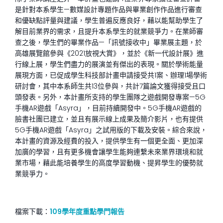
是針對本系學生—數媒設計專題作品與畢業創作作品進行審查
和優缺點評量與建議，學生普遍反應良好，藉以能幫助學生了
解目前業界的需求，且提升本系學生的就業競爭力。在業師審
查之後，學生們的畢業作品—「訊號接收中」畢業展主題，於
高雄展覽館參與《2021放視大賞》，並於《新一代設計展》進
行線上展，學生們盡力的展演並有傑出的表現。關於學術能量
展現方面，已促成學生科技部計畫申請接受共1案、辦理1場學術
研討會，其中本系師生共13位參與，共計7篇論文獲得接受且口
頭發表。另外，本計畫所支持的學生團隊之遊戲開發專案—5G
手機AR遊戲「Asyra」，目前持續開發中。5G手機AR遊戲的
臉書社團已建立，並且有展示線上成果及簡介影片，也有提供
5G手機AR遊戲「Asyra」之試用版的下載及安裝。綜合來說，
本計畫的資源及經費的投入，提供學生有一個更全面、更加深
加廣的學習，且有更多機會讓學生能夠連繫未來業界環境和就
業市場，藉此能培養學生的高度學習動機、提昇學生的優勢就
業競爭力。
檔案下載：
109學年度重點學門報告