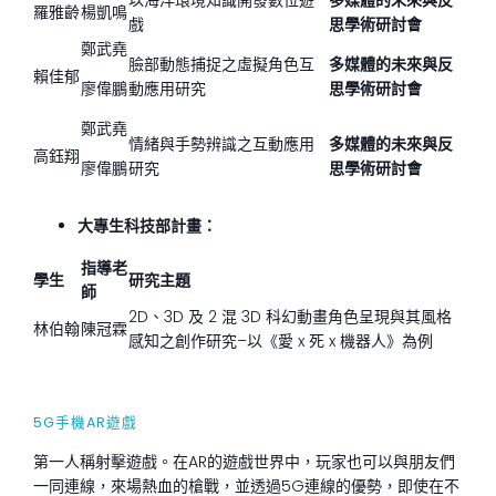
以海洋環境知識開發數位遊
多媒體的未來與反
羅雅齡
楊凱鳴
戲
思學術研討會
鄭武堯
臉部動態捕捉之虛擬角色互
多媒體的未來與反
賴佳郁
廖偉鵬
動應用研究
思學術研討會
鄭武堯
情緒與手勢辨識之互動應用
多媒體的未來與反
高鈺翔
廖偉鵬
研究
思學術研討會
大專生科技部計畫：
指導老
學生
研究主題
師
2D、3D 及 2 混 3D 科幻動畫角色呈現與其風格
林伯翰
陳冠霖
感知之創作研究–以《愛 x 死 x 機器人》為例
5G手機AR遊戲
第一人稱射擊遊戲。在AR的遊戲世界中，玩家也可以與朋友們
一同連線，來場熱血的槍戰，並透過5G連線的優勢，即使在不