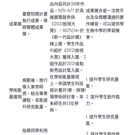
出內容共計28件作
品。5/5~5/7 於高
成果展亦是一次跨平
彙整短期計畫
雄展覽館參與
台及全媒體溝通的實
執行成果，舉
成果展
《2021放視大
作練習，可以提供學
辦實體成果
賞》，110/5/14~於
生做中學的學習機
展。
《新一代設計展》
會。
線上展。學生作品
15組於《2021放視
大賞》獲得入圍、2
組作品於2021金點
新秀設計獎入圍。
在學術能量展現
1. 提升學生研究量
規劃後，進行
上，申請學生科技
能。
導入業界師
學術能
部計畫共1案、辦理1
資，結合專業
量展現
場學術研討會，本
2. 提升學生創作能
課程，並能提
系師生共13位參
力。
升研究能量。
與。
1. 提升學生研究量
能。
指導同學利用
2. 提升學生創作能