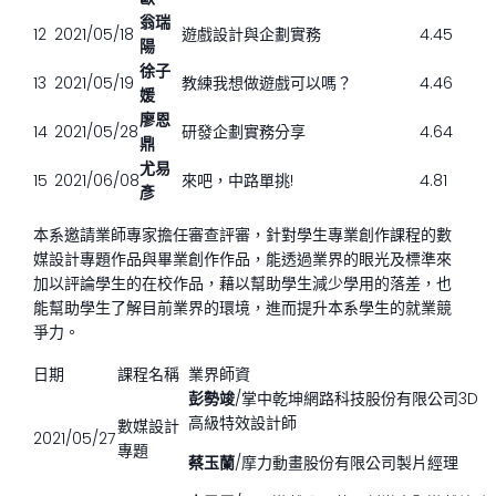
翁瑞
12
2021/05/18
遊戲設計與企劃實務
4.45
陽
徐子
13
2021/05/19
教練我想做遊戲可以嗎？
4.46
媛
廖恩
14
2021/05/28
研發企劃實務分享
4.64
鼎
尤易
15
2021/06/08
來吧，中路單挑!
4.81
彥
本系邀請業師專家擔任審查評審，針對學生專業創作課程的數
媒設計專題作品與畢業創作作品，能透過業界的眼光及標準來
加以評論學生的在校作品，藉以幫助學生減少學用的落差，也
能幫助學生了解目前業界的環境，進而提升本系學生的就業競
爭力。
日期
課程名稱
業界師資
彭勢竣
/掌中乾坤網路科技股份有限公司3D
高級特效設計師
數媒設計
2021/05/27
專題
蔡玉蘭
/摩力動畫股份有限公司製片經理