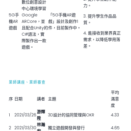
數位創意設計
力。
中心環境學習
5G手
Google
「5G手機AR遊
3. 提升學生作品品
機AR
ARCore，並
戲」設計及創作1
質。
遊戲
且配合Unity的
件，目前製作中。
4. 能接收到業界真正
C#語法，實
需求，以降低學用落
際製作出一款
差。
遊戲。
業師講座、業師審查
平均
序
日期
講者
主題
滿意
度
游輝
1
2021/03/26
3D設計的協同管理與OKR
4.33
陞
林瀚
2
2021/03/30
獨立遊戲開發與發行
4.65