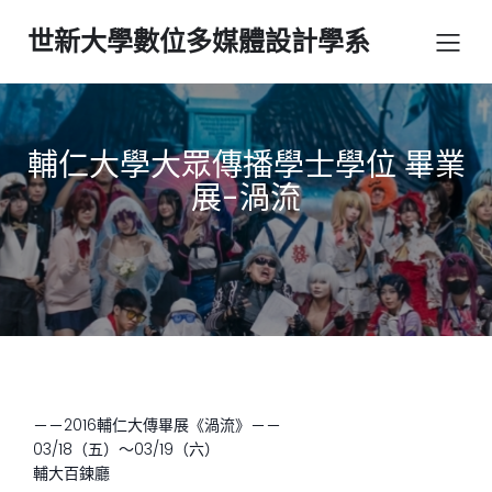
世新大學數位多媒體設計學系
輔仁大學大眾傳播學士學位 畢業
展-渦流
－－2016輔仁大傳畢展《渦流》－－
03/18（五）～03/19（六）
輔大百鍊廳