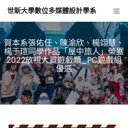
世新大學數位多媒體設計學系
賀本系張佑任、陳渝欣、楊翊慧、
楊于瑄同學作品「屋中旅人」榮獲
2022放視大賞遊戲類_PC遊戲組
優選