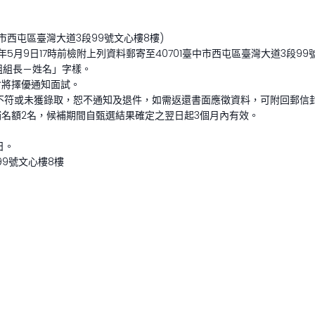
西屯區臺灣大道3段99號文心樓8樓)
)年5月9日17時前檢附上列資料郵寄至40701臺中市西屯區臺灣大道3段
組組長－姓名」字樣。
會將擇優通知面試。
格不符或未獲錄取，恕不通知及退件，如需返還書面應徵資料，可附回郵信
補名額2名，候補期間自甄選結果確定之翌日起3個月內有效。
日。
99號文心樓8樓