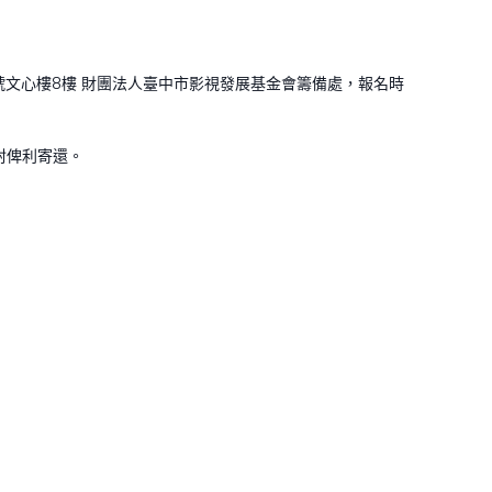
99號文心樓8樓 財團法人臺中市影視發展基金會籌備處，報名時
封俾利寄還。