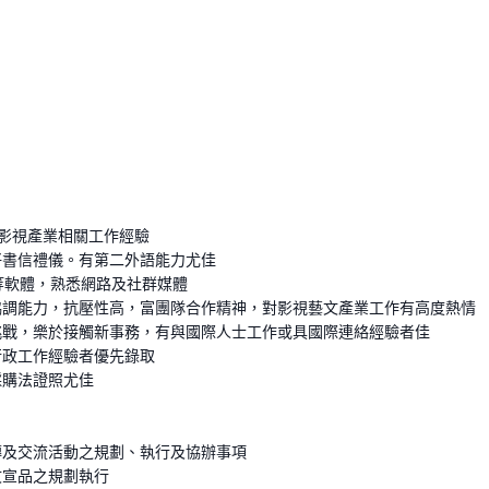
或影視產業相關工作經驗
好書信禮儀。有第二外語能力尤佳
el等軟體，熟悉網路及社群媒體
協調能力，抗壓性高，富團隊合作精神，對影視藝文產業工作有高度熱情
挑戰，樂於接觸新事務，有與國際人士工作或具國際連絡經驗者佳
行政工作經驗者優先錄取
採購法證照尤佳
傳及交流活動之規劃、執行及協辦事項
文宣品之規劃執行