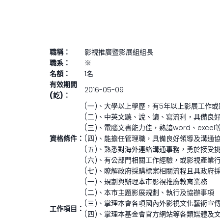
職稱：
影視推廣暨影展組組長
職系：
※
名額：
1名
有效期間
2016-05-09
(訖)：
(一)、大學以上學歷，有5年以上影展工作
(二)、中英文聽、說、讀、寫流利，具備良
(三)、電腦文書能力佳，熟諳word、exc
資格條件：
(四)、能擔任管理職，具備良好領導及溝通
(五)、熟悉對海外連絡溝通事務，勇於接受
(六)、有公部門相關工作經驗，或影視產業
(七)、瞭解政府採購標案相關流程且具政府
(一)、規劃與辦理本市影視推廣教育業務
(二)、本市主題影展規劃、執行及協辦事項
(三)、掌理本會各項國內外影視文化藝術宣
工作項目：
(四)、掌理本基金會官方網站等各類媒體及