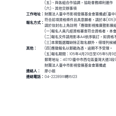
(五)、與各組合作協調，協助會務順利運作
(六)、其他交辦事項
工作地址：
財團法人臺中市影視發展基金會籌備處(臺中市
符合前項資格條件且具意願者，請於本(105
報名方式：
請於信封右上角註明「應徵影視推廣暨影展
(一)報名人員凡經資格審查符合資格者，本
(二)報名文件請用影本A4依序裝訂，如資
(三)本案甄選職缺除正取名額外，得增列候
其他：
(四)應徵報名以郵戳為憑，逾期不予受理。
(五)報名期間：105年4月29日至105年5月9
郵寄地址：40701臺中市西屯區臺灣大道3段
財團法人臺中市影視發展基金會籌備處
連絡人：
廖小姐
連絡電話：
04-22289111轉15123