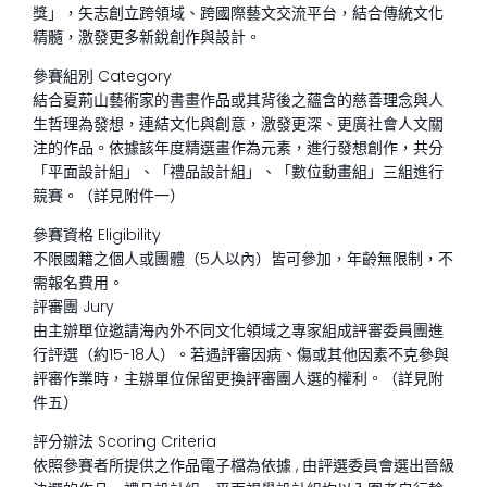
獎」，矢志創立跨領域、跨國際藝文交流平台，結合傳統文化
精髓，激發更多新銳創作與設計。
參賽組別 Category
結合夏荊山藝術家的書畫作品或其背後之蘊含的慈善理念與人
生哲理為發想，連結文化與創意，激發更深、更廣社會人文關
注的作品。依據該年度精選畫作為元素，進行發想創作，共分
「平面設計組」、「禮品設計組」、「數位動畫組」三組進行
競賽。（詳見附件一）
參賽資格 Eligibility
不限國籍之個人或團體（5人以內）皆可參加，年齡無限制，不
需報名費用。
評審團 Jury
由主辦單位邀請海內外不同文化領域之專家組成評審委員團進
行評選（約15-18人）。若遇評審因病、傷或其他因素不克參與
評審作業時，主辦單位保留更換評審團人選的權利。（詳見附
件五）
評分辦法 Scoring Criteria
依照參賽者所提供之作品電子檔為依據 , 由評選委員會選出晉級