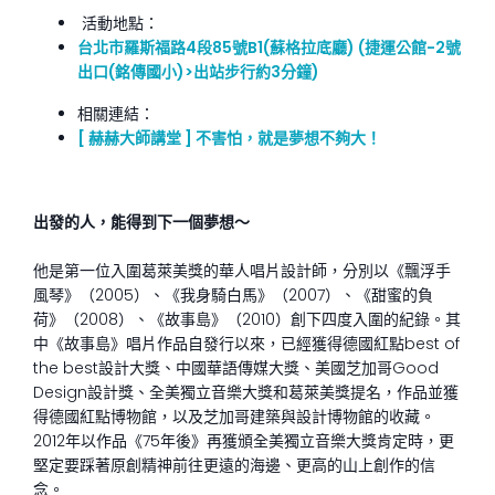
活動地點：
台北市羅斯福路4段85號B1(蘇格拉底廳)
(捷運公館-2號
出口(銘傳國小)>出站步行約3分鐘)
相關連結：
[ 赫赫大師講堂 ] 不害怕，就是夢想不夠大！
出發的人，能得到下一個夢想～
他是第一位入圍葛萊美獎的華人唱片設計師，分別以《飄浮手
風琴》（2005）、《我身騎白馬》（2007）、《甜蜜的負
荷》（2008）、《故事島》（2010）創下四度入圍的紀錄。其
中《故事島》唱片作品自發行以來，已經獲得德國紅點best of
the best設計大獎、中國華語傳媒大獎、美國芝加哥Good
Design設計獎、全美獨立音樂大獎和葛萊美獎提名，作品並獲
得德國紅點博物館，以及芝加哥建築與設計博物館的收藏。
2012年以作品《75年後》再獲頒全美獨立音樂大獎肯定時，更
堅定要踩著原創精神前往更遠的海邊、更高的山上創作的信
念。