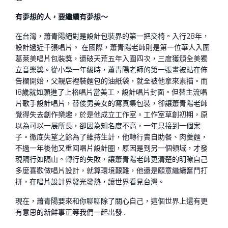
有夢想的人，要繼續有夢想～
在台灣，蕭青陽絕對是設計包裝界的第一把交椅。入行28年，
設計過近千張唱片。 在國際，蕭青陽老師則是第一位華人入圍
葛萊美唱片包裝獎，還破天荒五年入圍四次，三度獲頒全美獨
立音樂獎。從小學一年級時，蕭青陽老師的第一張畫被貼在佈
告欄開始，父親店裡裝麵包的油紙袋，就全被他拿來素描。而
18歲就如願進了上格唱片當美工，設計唱片封面。但替主流唱
片歌手設計唱片，替俊男美女的寫真集包裝，卻讓蕭青陽老師
覺得失去創作樂趣，於是他成立工作室。工作室草創初期，原
以為可以一展所長，卻因為知名度不高，一年只接到一個案
子。徹底失望之餘為了維持生計，他轉行賣自助餐、肉羹麵，
不過一年後他又重回唱片設計圈，原因是到另一個領域，才發
現隔行如隔山。轉行的失敗，讓蕭青陽老師更清楚的明瞭自己
多麼喜歡做唱片設計，就算環境艱難，他還是願意繼續奮鬥打
拼，在唱片設計界發光發熱，讓世界看見台灣。
現在，蕭青陽要來和你聊聊除了關心自己，這個世界上還有更
有意思的新鮮事正等我們一起出發…