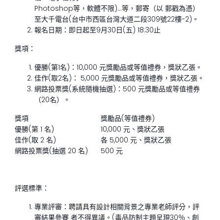
Photoshop等，軟體不限)…等，郵寄（以 郵戳為憑）
至大千電台(台中市西區台灣大道二段309號22樓-2)。
報名日期：即日起至9月30日(五) 18:30止
獎項：
優勝(第1名)：10,000 元獎勵品或等值禮券，獎狀乙張。
佳作(取2名)： 5,000 元獎勵品或等值禮券，獎狀乙張。
網路投票獎(系統隨機抽選)：500 元獎勵品或等值禮券
（20名）。
獎項
獎勵品(等值禮券)
優勝(第 1 名)
10,000 元、獎狀乙張
佳作(取 2 名)
各 5,000 元、獎狀乙張
網路投票獎(抽選 20 名)
500 元
評選標準：
專業評審：聘請具有設計相關背景之專業老師評分，評
審結果參賽 者不得異議。(毒品防制主題呈現30％、創