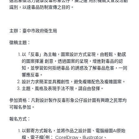
選出象徵活力健康反毒形象公仔，廣泛運 用於機關文宣及活動
識別，以達毒品防制宣傳之目的。
主辦：臺中市政府衛生局
徵稿主題：
以「反毒」為主軸，圖案設計方式呈現，由輕鬆、動感
的圖案揮灑 創意，透過圖案的呈現，增進對毒品的認
知，並學習如何拒絕毒品 的誘惑及了解毒品危害，一同
響應反毒。
設計力求簡潔並具獨創性，避免複雜配色及複雜圖案。
主題、風格及表現手法不限，請自由發揮。
參加資格：凡對設計製作反毒形象公仔設計圖有興趣之民眾均
可報名參加。
報名方式：
以郵寄方式報名，並將作品之設計圖、電腦繪圖AI原始
檔、電子檔(例： CorelDraw、Illustrator、