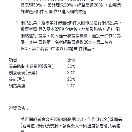
意表現30％、 設計理念20％、網路票選20％)，由專業
評審選出5件入 圍作品進入網路票選。
網路投票：經專業評審選出5件入圍作品進行網路投票，
投票者需 登入基本資料(含姓名、地址及聯絡方式)，到
網站進行 投票，每人僅一次投票機會，僅投一件作品為
限，其中 票數第一名者網路票選得20%、第二名者
18%、第三名者16%等以此類推5件作品。
項目
比例
毒品防制主題呈現(專業)
30%
創意表現(專業)
30%
設計理念
20%
網路票選
20%
得獎公告：
將召開記者會公開頒發優勝(第1名)、佳作(取2名)獎勵品
(或等值 禮卷)及獎狀，請得獎人一同出席記者會共襄盛