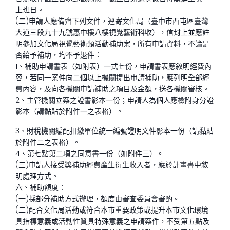
上班日。
(二)申請人應備齊下列文件，逕寄文化局（臺中市西屯區臺灣
大道三段九十九號惠中樓八樓視覺藝術科收），信封上並應註
明參加文化局視覺藝術類活動補助案，所有申請資料，不論是
否給予補助，均不予退件：
1、補助申請書表（如附表）一式七份，申請書表應敘明經費內
容，若同一案件向二個以上機關提出申請補助，應列明全部經
費內容，及向各機關申請補助之項目及金額，送各機關審核。
2、主管機關立案之證書影本一份；申請人為個人應檢附身分證
影本（請黏貼於附件一之表格）。
3、財稅機關編配扣繳單位統一編號證明文件影本一份（請黏貼
於附件二之表格）。
4、第七點第二項之同意書一份（如附件三）。
(三)申請人接受獎補助經費產生衍生收入者，應於計畫書中敘
明處理方式。
六、補助額度：
(一)採部分補助方式辦理，額度由審查委員會審酌。
(二)配合文化局活動或符合本市重要政策或提升本市文化環境
具指標意義或活動性質具特殊意義之申請案件，不受第五點及