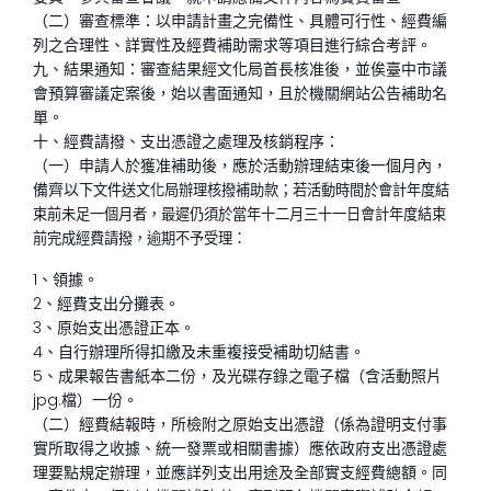
（二）審查標準：以申請計畫之完備性、具體可行性、經費編
列之合理性、詳實性及經費補助需求等項目進行綜合考評。
九、結果通知：審查結果經文化局首長核准後，並俟臺中市議
會預算審議定案後，始以書面通知，且於機關網站公告補助名
單。
十、經費請撥、支出憑證之處理及核銷程序：
（一）申請人於獲准補助後，應於活動辦理結束後一個月內，
備齊以
下文件送文化局辦理核撥補助款；若活動時間於會計年度結
束
前未足一個月者，最遲仍須於當年十二月三十一日會計年度結
束
前完成經費請撥，逾期不予受理：
1、領據。
2、經費支出分攤表。
3、原始支出憑證正本。
4、自行辦理所得扣繳及未重複接受補助切結書。
5、成果報告書紙本二份，及光碟存錄之電子檔（含活動照片
jpg.檔）一份。
（二）經費結報時，所檢附之原始支出憑證（係為證明支付事
實所取得之收據、統一發票或相關書據）應依政府支出憑證處
理要點規定辦理，並應詳列支出用途及全部實支經費總額。同