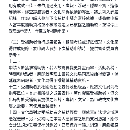
用有成效不佳、未依用途支用、虛報、浮報、隱匿不實、造假
等情事，經查證屬實者，文化局得依情節輕重，將之列入評鑑
紀錄，作為申請人參加下次補助申請之審核依據，或撤銷申請
人當年度補助資格並不核撥或追回已核撥之補助款，並得
停止
受理該申請
人
一年至五年補助申請。
（三）受補助者執行成果報告、相關考核或評鑑情形，文化局
得作成紀錄，於申請人參加下次補助申請時，提供審查委員會
參考。
十二、
申請人於獲准補助後，若因故需要變更計畫內容、活動名稱、
時間和地點者，應即敘明理由函報文化局同意後始得變更，倘
延遲未函報者，文化局得予撤銷其補助資格。
十三、受補助者於相關活動之宣傳及出版品，應將文化局列為
指導單位。其計畫所得之成果資料，著作權屬受補助者。但文
化局對於受補助者提供之圖片、專輯、文宣，為市政或文化推
廣之需要，有使用重製權利。
十四、文化局對於受補助者之補助經費，應依審計法規定辦理
憑證送審。另，受補助之申請人應留存之原始支出憑證，應依
會計法規定妥善保存與銷毀，已屆保存年限之銷毀，應函報原