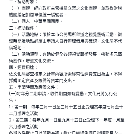
二、補助對象：
（一）團體：經向政府主管機關立案之文化團體，並取得財稅
機關編配扣繳單位統一編號者。
（二）個人：中華民國國民。
三、補助條件：
（一）活動地點：限於本市公開場所舉辦之視覺藝術活動，辦
理時間及地點必須由申請人自行辦理借用與確認，文化局不代
借場地。
（二）活動類型：有助於健全各類視覺藝術發展，帶動多元藝
術創作，增進文化交流。
四、經費用途：
依文化局審查核定之計畫內容所需經常性經費支出為主，不得
採購固定資產及設備等資本門支出。
五、申請時間及應備文件：
(一)每年分二期申請，收件期間如有變動，文化局將另行公
告。
1、第一期：每年三月一日至三月十五日止受理當年度七月至十
二月辦理之活動。
2、第二期：每年九月一日至九月十五日止受理下一年度一月至
六月辦理之活動。
各期收件截止日以郵戳為憑，截止日如遇例假日得順延至次一