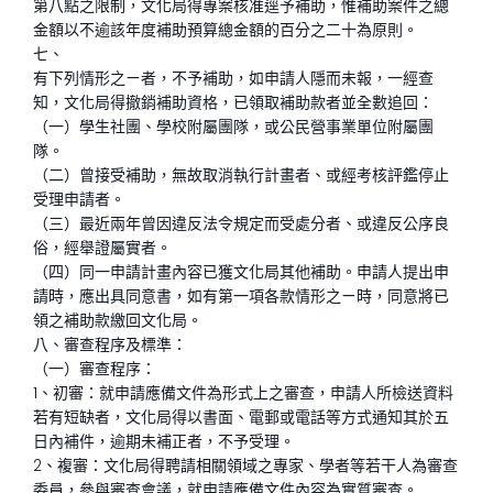
第八點之限制，文化局得專案核准逕予補助，惟補助案件之總
金額以不逾該年度補助預算總金額的百分之二十為原則。
七、
有下列情形之ㄧ者，不予補助，如申請人隱而未報，一經查
知，文化局得撤銷補助資格，已領取補助款者並全數追回：
（一）學生社團、學校附屬團隊，或公民營事業單位附屬團
隊。
（二）曾接受補助，無故取消執行計畫者、或經考核評鑑停止
受理申請者。
（三）最近兩年曾因違反法令規定而受處分者、或違反公序良
俗，經舉證屬實者。
（四）同一申請計畫內容已獲文化局其他補助。申請人提出申
請時，應出具同意書，如有第一項各款情形之ㄧ時，同意將已
領之補助款繳回文化局。
八、審查程序及標準：
（一）審查程序：
1、初審：就申請應備文件為形式上之審查，申請人所檢送資料
若有短缺者，文化局得以書面、電郵或電話等方式通知其於五
日內補件，逾期未補正者，不予受理。
2、複審：文化局得聘請相關領域之專家、學者等若干人為審查
委員，參與審查會議，就申請應備文件內容為實質審查。