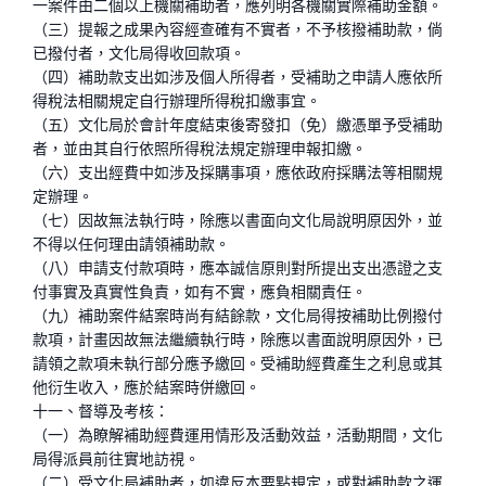
一案件由二個以上機關補助者，應列明各機關實際補助金額。
（三）提報之成果內容經查確有不實者，不予核撥補助款，倘
已撥付者，文化局得收回款項。
（四）補助款支出如涉及個人所得者，受補助之申請人應依所
得稅法相關規定自行辦理所得稅扣繳事宜。
（五）文化局於會計年度結束後寄發扣（免）繳憑單予受補助
者，並由其自行依照所得稅法規定辦理申報扣繳。
（六）支出經費中如涉及採購事項，應依政府採購法等相關規
定辦理。
（七）因故無法執行時，除應以書面向文化局說明原因外，並
不得以任何理由請領補助款。
（八）申請支付款項時，應本誠信原則對所提出支出憑證之支
付事實及真實性負責，如有不實，應負相關責任。
（九）補助案件結案時尚有結餘款，文化局得按補助比例撥付
款項，計畫因故無法繼續執行時，除應以書面說明原因外，已
請領之款項未執行部分應予繳回。受補助經費產生之利息或其
他衍生收入，應於結案時併繳回。
十一、督導及考核：
（一）為瞭解補助經費運用情形及活動效益，活動期間，文化
局得派員前往實地訪視。
（二）受文化局補助者，如違反本要點規定，或對補助款之運