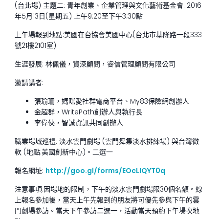
(台北場) 主題二: 青年創業、企業管理與文化藝術基金會: 2016
年5月13日(星期五) 上午9:20至下午3:30點
上午場報到地點:美國在台協會美國中心(台北市基隆路一段333
號21樓2101室)
生涯發展: 林佩儀，資深顧問，睿信管理顧問有限公司
邀請講者:
張瑜珊，媽咪愛社群電商平台、My83保險網創辦人
金超群，WritePath創辦人與執行長
李偉俠，智誠資訊共同創辦人
職業場域巡禮: 淡水雲門劇場 (雲門舞集淡水排練場) 與台灣微
軟 (地點:美國創新中心)。二選一
報名網址:
http://goo.gl/forms/EOcLIQYT0q
注意事項:因場地的限制，下午的淡水雲門劇場限30個名額。線
上報名參加後，當天上午先報到的朋友將可優先參與下午的雲
門劇場參訪。當天下午參訪二選一，活動當天預約下午場次地