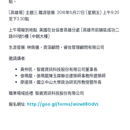
點。
(高雄場) 主題三:職涯發展: 2016年5月27日 (星期五) 上午9:20
至下3:30點
上午場報到地點: 美國在台協會高雄分處 (高雄市前鎮區成功二
路88號5樓 (中鋼大樓)
生涯發展: 林佩儀，資深顧問，睿信管理顧問有限公司
邀請講者:
黃仲民，智崴資訊科技股份有限公司董事長
張瑪龍，張瑪龍陳玉霖聯合建築師事務所建築師
廖達琪，國立中山大學政治研究所教授暨所長
職業場域巡禮: 智崴資訊科技股份有限公司
報名網址:
http://goo.gl/forms/aiUwE8OdVL