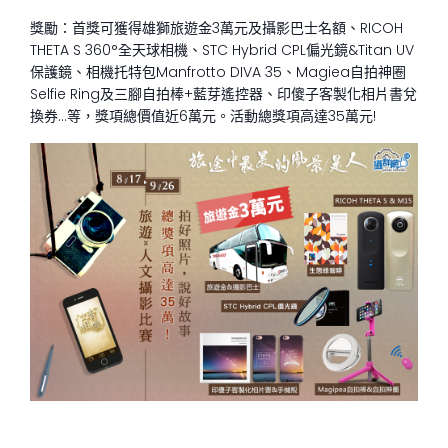
獎勵：首獎可獲得雄獅旅遊金3萬元及攝影巴士名額、RICOH
THETA S 360°全天球相機、STC Hybrid CPL偏光鏡&Titan UV
保護鏡、相機托特包Manfrotto DIVA 35、Magiea自拍神圈
Selfie Ring及三腳自拍棒+藍芽遙控器、印傻子客製化相片書兌
換券…等，獎項總價值近6萬元。活動總獎項高達35萬元!