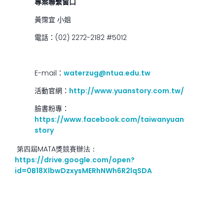
專案聯繫窗口
黃霈宜
小姐
電話：
(02) 2272-2182 #5012
E-mail
：
waterzug@ntua.edu.tw
活動官網：
http://www.yuanstory.com.tw/
臉書粉專：
https://www.facebook.com/taiwanyuan
story
第四屆MATA獎競賽辦法：
https://drive.google.com/open?
id=0B18XlbwDzxysMERhNWh6R2lqSDA