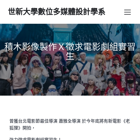
世新大學數位多媒體設計學系
積木影像製作Ｘ徵求電影劇組實習
生
曾獲台北電影節最佳導演 蕭雅全導演 於今年底將有新電影《老
狐狸》開拍，
強力徵求電影劇組實習生！