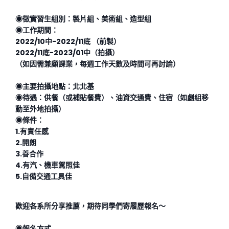
◉徵實習生組別：製片組、美術組、造型組
◉
工作期間：
2022/10中-2022/11底 （前製）
2022/11底-2023/01中（拍攝）
（如因需兼顧課業，每週工作天數及時間可再討論）
◉
主要拍攝地點：北北基
◉
待遇：供餐（或補貼餐費）、油資交通費、住宿（如劇組移
動至外地拍攝）
◉條件：
1.有責任感
2.開朗
3.善合作
4.有汽、機車駕照佳
5.自備交通工具佳
歡迎各系所分享推薦，期待同學們寄履歷報名～
◉
報名方式