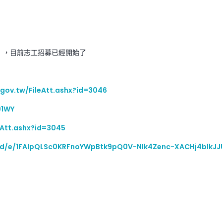
展】，目前志工招募已經開始了
gov.tw/FileAtt.ashx?id=3046
91WY
eAtt.ashx?id=3045
s/d/e/1FAIpQLSc0KRFnoYWpBtk9pQ0V-NIk4Zenc-XACHj4blkJ