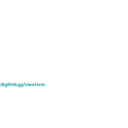
JUBg6hNLgg/viewform