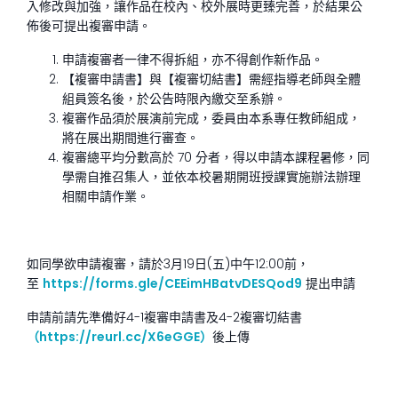
入修改與加強，讓作品在校內、校外展時更臻完善，於結果公
佈後可提出複審申請。
申請複審者一律不得拆組，亦不得創作新作品。
【複審申請書】與【複審切結書】需經指導老師與全體
組員簽名後，於公告時限內繳交至系辦。
複審作品須於展演前完成，委員由本系專任教師組成，
將在展出期間進行審查。
複審總平均分數高於 70 分者，得以申請本課程暑修，同
學需自推召集人，並依本校暑期開班授課實施辦法辦理
相關申請作業。
如同學欲申請複審，請於3月19日(五)中午12:00前，
至
https://forms.gle/CEEimHBatvDESQod9
提出申請
申請前請先準備好4-1複審申請書及4-2複審切結書
（https://reurl.cc/X6eGGE）
後上傳