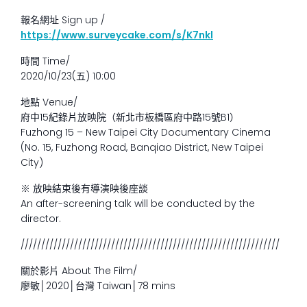
報名網址 Sign up /
https://www.surveycake.com/s/K7nkl
時間 Time/
2020/10/23(五) 10:00
地點 Venue/
府中15紀錄片放映院（新北市板橋區府中路15號B1）
Fuzhong 15 – New Taipei City Documentary Cinema
(No. 15, Fuzhong Road, Banqiao District, New Taipei
City)
※ 放映結束後有導演映後座談
An after-screening talk will be conducted by the
director.
///////////////////////////////////////////////////////////////
關於影片 About The Film/
廖敏│2020│台灣 Taiwan│78 mins