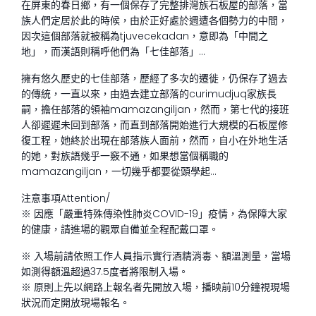
在屏東的春日鄉，有一個保存了完整排灣族石板屋的部落，當
族人們定居於此的時候，由於正好處於週遭各個勢力的中間，
因次這個部落就被稱為tjuvecekadan，意即為「中間之
地」，而漢語則稱呼他們為「七佳部落」…
擁有悠久歷史的七佳部落，歷經了多次的遷徙，仍保存了過去
的傳統，一直以來，由過去建立部落的curimudjuq家族長
嗣，擔任部落的領袖mamazangiljan，然而，第七代的接班
人卻遲遲未回到部落，而直到部落開始進行大規模的石板屋修
復工程，她終於出現在部落族人面前，然而，自小在外地生活
的她，對族語幾乎一竅不通，如果想當個稱職的
mamazangiljan，一切幾乎都要從頭學起…
注意事項Attention/
※ 因應「嚴重特殊傳染性肺炎COVID-19」疫情，為保障大家
的健康，請進場的觀眾自備並全程配戴口罩。
※ 入場前請依照工作人員指示實行酒精消毒、額溫測量，當場
如測得額溫超過37.5度者將限制入場。
※ 原則上先以網路上報名者先開放入場，播映前10分鐘視現場
狀況而定開放現場報名。