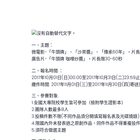
一、主題：
微電影-「牛頭牌」、「沙茶醬」、「傳承60年」，片長
廣告片-「牛頭牌 咖哩炒醬」，片長限30-60秒
二、報名時間:：
2017年10月01日(日)00:00至2017年10月31日(二)23:59止
繳件時間: 2017年11月01日(三)至2017年11月30日(四
三、參賽對象:
1.全國大專院校學生皆可參加（檢附學生證影本）
2.團隊人數最多8人
3.投稿件數不限(不同作品須分開填寫報名表及光碟燒錄)
4.限國內外未發表過之原創作品，同件作品不得重複投
5.須符合徵選主題