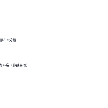
限3-5分鐘
)寄送資料袋（郵戳為憑）
件