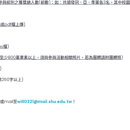
參與組別之獲獎總人數(組數)；如：共頒發冠、亞、季軍各3名，其中校園
成pdf檔上傳)
v檔
)
檔，至少800萬畫素以上，須與參與活動相關照片，若為團體請附團體照
)
)
250字以上)
mail至
will0321@mail.shu.edu.tw
！