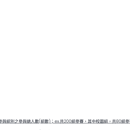
與組別之參與總人數(組數)；ex.共200組參賽，其中校園組，共80組參