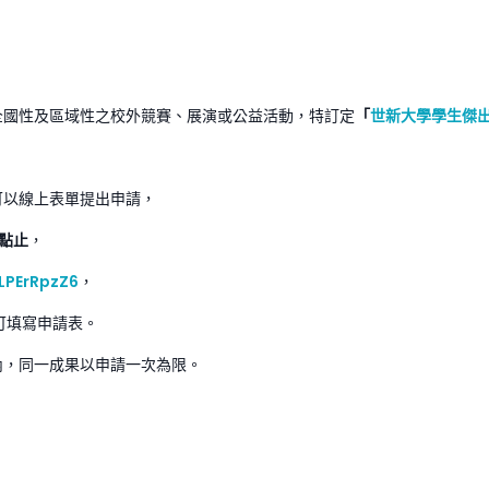
全國性及區域性之校外競賽、展演或公益活動，特訂定
「
世新大學學生傑
可以線上表單提出申請，
3點止
，
LPErRpzZ6
，
可填寫申請表。
內，同一成果以申請一次為限。