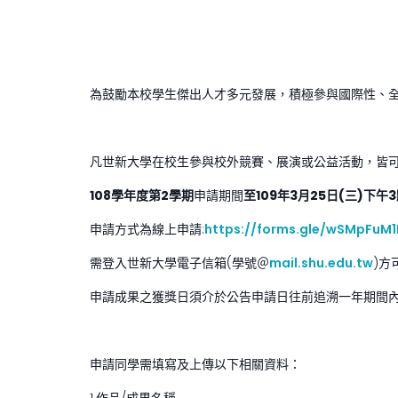
為鼓勵本校學生傑出人才多元發展，積極參與國際性、
凡世新大學在校生參與校外競賽、展演或公益活動，皆
108
學年度第2學期
申請期間
至109年3月25日(三)下午
申請方式為線上申請:
https://forms.gle/wSMpFuM1
需登入世新大學電子信箱(學號＠
mail.shu.edu.tw
)方
申請成果之獲獎日須介於公告申請日往前追溯一年期間
申請同學需填寫及上傳以下相關資料：