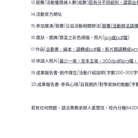
13.競賽/活動獲獎總人數(組數)
若有分不同組別，請寫出
14.活動官方網址
15.參加展演/競賽/公益活動相關辦法
(競賽/活動辦法請傳
16.獎狀、獎牌/獎盃之彩色掃描、照片(
jpg
或pdf檔
)
17.作品(
企劃書、繪本，請轉成pdf檔，影片類請轉成wm
18.申請人照片(
最少一張，至多五張，300dpi的jpg
19.成果報告書-創作理念/活動介紹說明(字數200-300字
20.成果報告書-參與心得/自我期許/對學弟妹的勉勵(字數
若有任何問題，請洽業務承辦人姜慧玟，校內分機84201或