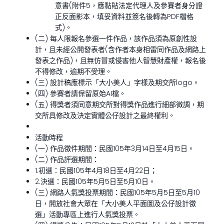
意書(附件5，應黏貼法定代理人及參賽者身分證
正反面影本，填妥資料並簽名後轉為PDF檔格
式)。
(二) 每人限報名參選一件作品，該作品須為原創性設
計，且未經公開發表者(含作者本身相雷同作品及網路上
發表之作品)，且無仿冒或侵害他人智慧財產權，報名後
不得修改，逾期不受理。
(三) 設計稿應標示「大小美人」字樣及期交所logo。
(四) 參賽者請保留原始AI檔。
(五) 得獎者須同意期交所對得獎作品進行細部微調，期
交所具修改及決定實體公仔設計之最終權利。
活動時程
(一) 作品徵件期間：民國105年3月14日至4月15日。
(二) 作品評選期間：
1.初選：民國105年4月18日至4月22日；
2.決選：民國105年5月5日至5月10日。
(三) 網路人氣獎投票期間：民國105年5月5日至5月10
日，開放社會大眾在「大小美人平面圖及公仔設計徵
選」活動專區上進行人氣獎投票。