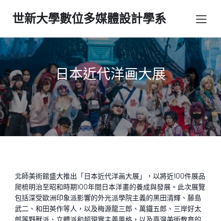
世新大學數位多媒體設計學系
日本近代洋画大展
北師美術館盛大推出「日本近代洋画大展」，以將近100件展品
爬梳明治至昭和時期100年間日本洋畫的養成與發展。此次展覽
包括深受歐洲印象派影響的外光派學院主義的黑田清輝、藤島
武二、和田英作等人，以及梅源龍三郎、萬鐵五郎、三岸好太
郎等野獸派、立體派和超現實主義風格，以及臺灣美術教育的