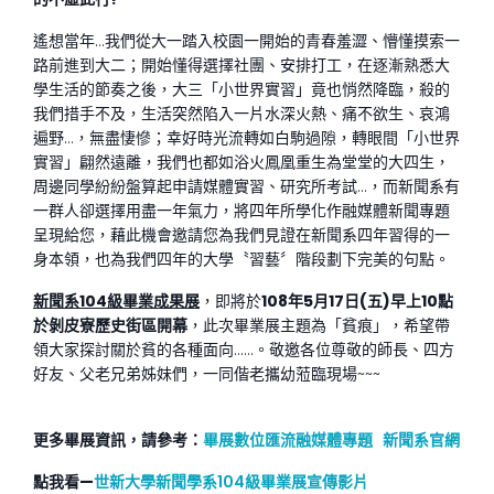
遙想當年…我們從大一踏入校園一開始的青春羞澀、懵懂摸索一
路前進到大二；開始懂得選擇社團、安排打工，在逐漸熟悉大
學生活的節奏之後，大三「小世界實習」竟也悄然降臨，殺的
我們措手不及，生活突然陷入一片水深火熱、痛不欲生、哀鴻
遍野…，無盡悽慘；幸好時光流轉如白駒過隙，轉眼間「小世界
實習」翩然遠離，我們也都如浴火鳳凰重生為堂堂的大四生，
周邊同學紛紛盤算起申請媒體實習、研究所考試…，而新聞系有
一群人卻選擇用盡一年氣力，將四年所學化作融媒體新聞專題
呈現給您，藉此機會邀請您為我們見證在新聞系四年習得的一
身本領，也為我們四年的大學〝習藝〞階段劃下完美的句點。
新聞系
104級畢業成果展
，即將於
108年
5月
17日
(五
)早上
10點
於剝皮寮歷史街區開幕
，此次畢業展主題為「貧痕」，希望帶
領大家探討關於貧的各種面向……。敬邀各位尊敬的師長、四方
好友、父老兄弟姊妹們，一同偕老攜幼蒞臨現場~~~
更多畢展資訊，請參考：
畢展數位匯流融媒體專題
新聞系官網
點我看
—
世新大學新聞學系104級畢業展宣傳影片