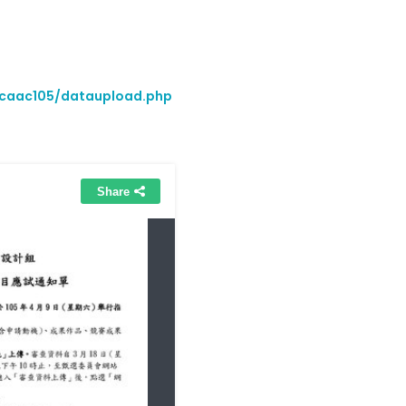
/caac105/dataupload.php