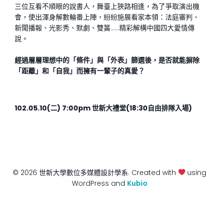
三位互看不順眼的說書人，舞臺上狹路相逢，為了爭取演出機
會，使出渾身解數輪番上陣，紛紛施展看家本領：法庭審判、
新聞播報、光影秀、默劇、雙簧……精彩解構中國四大愛情傳
說。
經過層層理想中的「條件」與「外表」篩選後，是否就能摒除
「距離」和「自我」而擁有一輩子的真愛？
102.05.10(二) 7:00pm 世新大禮堂(18:30自由排隊入場)
© 2026 世新大學數位多媒體設計學系. Created with
using
WordPress and
Kubio