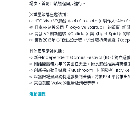
場次，首創四軌議程同步進行。
╳重量級講座邀請到：
☞ HTC Vive VR遊戲《Job Simulator》製作人-Alex S
☞ 日本VR創投公司「Tokyo VR Startup」 的董事-新 
☞ 開發 VR 創新體驗《Collider》與《Light Spirit》的製
☞ 獲得2016年IGF傑出設計獎，VR炸彈拆解遊戲《Keep Tal
其他國際講師包括 :
➪ 新任Independent Games Festival (IGF) 獨立遊
➪ 剛離開服務九年的美國任天堂，擅長遊戲推廣與商務策略的
➪ 創新橫向動作遊戲《Mushroom 11》開發者- Itay Ke
➪ 以無限場景與獨特遊戲機制著稱，將於PS4 平台推出的《Mani
➪ 來自美國 Valve的重量級講者等等。
活動議程