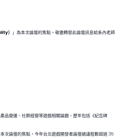
lity）
」為本次論壇的焦點。敬邀轉發此論壇訊息給系內老師
、產品營運、社群經營等遊戲相關論題，歷年包括《紀念碑
y）」為本次論壇的焦點，今年台北遊戲開發者論壇總議程數超過 35