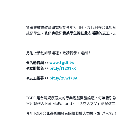
資策會數位教育研究所於今年7月1日、7月2日在台北松
或是學生，我們也歡迎
貴系學生擔任此次活動的志工
，
另附上活動詳細議程，敬請轉發，謝謝！
❋
活動官網 >>
www.tgdf.tw
❋
立即報名 >>
bit.ly/1T2SSkK
❋
志工招募 >>
bit.ly/25wf7SA
——-
TGDF 是台灣規模最大的專業遊戲開發論壇，每年吸
谷》製作人 Neil McFarland、「洛克人之父」稻船敬
今年TGDF台北遊戲開發者論壇將擴大規模，於 7/1~7/