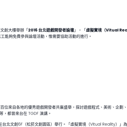
菸文創大樓舉辦「
2016
台北遊戲開發者論壇
」，「
虛擬實境（Vitual Rea
志工能夠免費參與論壇活動，惟需要協助活動的進行。
引數百位來自各地的優秀遊戲開發者共襄盛舉，探討遊戲程式、美術、企劃
二等，都曾來台在 TGDF 演講。
2 在台北文創6F（松菸文創園區）舉行。「虛擬實境（Vitual Realit