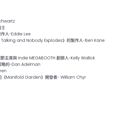
chwartz
清士
作人-Eddie Lee
king and Nobody Explodes》的製作人-Ben Kane
戲節主席與 Indie MEGABOOTH 創辦人-Kelly Wallick
-Dan Adelman
ren
fold Garden》開發者- William Chyr