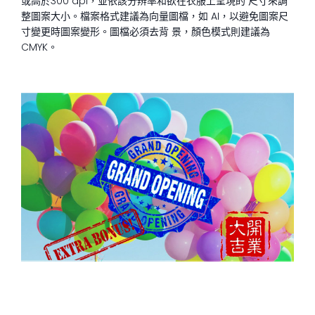
或高於300 dpi，並依該分辨率和欲在衣服上呈現的 尺寸來調
整圖案大小。檔案格式建議為向量圖檔，如 AI，以避免圖案尺
寸變更時圖案變形。圖檔必須去背 景，顏色模式則建議為
CMYK。