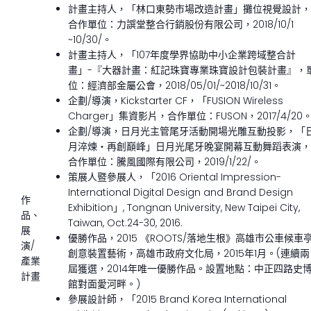
計畫主持人，「林口東勢市場改造計畫」攤位視覺設計，
合作單位：力譔堂整合行銷股份有限公司，2018/10/1
~10/30/。
計畫主持人，「107年度學界協助中小企業跨域整合計
畫」-『大器計畫：紅記珠寶專業珠寶設計包裝計畫』，
位：經濟部金屬公會，2018/05/01/~2018/10/31。
企劃/導演，Kickstarter CF，「FUSION Wireless
Charger」集資影片，合作單位：FUSON，2017/4/20
企劃/導演，日月光主管尾牙活動開場光雕互動投影，「
月淬煉‧再創巔峰」日月光尾牙晚宴開幕互動舞蹈表演，
合作單位：騰風國際有限公司，2019/1/22/。
策展人暨參展人，「2016 Oriental Impression-
International Digital Design and Brand Design
作
Exhibition」, Tongnan University, New Taipei City,
品、
Taiwan, Oct.24-30, 2016.
展
優勝作品，2015 《ROOTS/落地生根》高雄市公車候車
演/
創意裝置藝術，高雄市政府文化局，2015年1月。(連續兩
產業
屆獲選，2014年唯一優勝作品。設置地點：中正四路史
計畫
館對面愛河畔。)
參展設計師，「2015 Brand Korea International