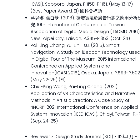
ICASI), Sapporo, Japan. P.1158~P.1161. (May 13~17)
(Best Paper Award, EI) 國科會補助
蔣以琳, 張白苓. (2016). 擴增實境於廣告行銷之應用分析
究, 10th International Conference of Taiwan
Association of Digital Media Design (TADMD 2016)
New Taipei City, Taiwan. P.345~P.353. (Oct. 24)
Pai-Ling Chang, Yu-Lin Hsu. (2015). Smart
Navigation: A Study on iBeacon Technology use
in Digital Tour of The Museum, 2015 International
Conference on Applied System and
Innovation(ICASI 2015), Osaka, Japan. P.599~P.602
(May 22~26) (EI)
Chiu-Ping Wang, Pai-Ling Chang. (2021).
Application of VR Characteristics and Narrative
Methods in Artistic Creation: A Case Study of
“INORI”, 2021 International Conference on Applied
System Innovation (IEEE-ICASI), Chiayi, Taiwan. P.~P
(Sep. 24~25)
Reviewer，Design Study Journal (SCI)，112年11月。