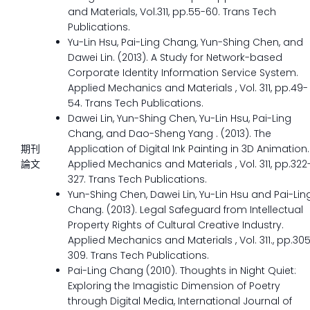
and Materials, Vol.311, pp.55-60. Trans Tech
Publications.
Yu-Lin Hsu, Pai-Ling Chang, Yun-Shing Chen, and
Dawei Lin. (2013). A Study for Network-based
Corporate Identity Information Service System.
Applied Mechanics and Materials , Vol. 311, pp.49-
54. Trans Tech Publications.
Dawei Lin, Yun-Shing Chen, Yu-Lin Hsu, Pai-Ling
Chang, and Dao-Sheng Yang . (2013). The
期刊
Application of Digital Ink Painting in 3D Animation.
論文
Applied Mechanics and Materials , Vol. 311, pp.322
327. Trans Tech Publications.
Yun-Shing Chen, Dawei Lin, Yu-Lin Hsu and Pai-Lin
Chang. (2013). Legal Safeguard from Intellectual
Property Rights of Cultural Creative Industry.
Applied Mechanics and Materials , Vol. 311., pp.30
309. Trans Tech Publications.
Pai-Ling Chang (2010). Thoughts in Night Quiet:
Exploring the Imagistic Dimension of Poetry
through Digital Media, International Journal of