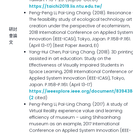
https://taichi2019.lis.ntu.edu.tw/
Peng-Peng Li, Pai-Ling Chang. (2018). Resonance 
The feasibility study of ecological technology art
creation under the perspective of ecofeminism,
研討
2018 International Conference on Applied System
會論
Innovation (IEEE-ICASI), Tokyo, Japan. P.1158~P.1161.
文
(April 13~17) (Best Paper Award, EI)
Yang-Hui Chen, Pai-Ling Chang. (2018). 3D printin
assisted in art education: Study on the
Effectiveness of Visually Impaired Students in
Space Learning, 2018 International Conference o
Applied System Innovation (IEEE-ICASI), Tokyo,
Japan. P.1158~P.1161. (April 13~17)
https://ieeexplore.ieee.org/document/83943
(2
cited)
Peng-Peng Li, Pai-Ling Chang. (2017). A study of
Virtual Reality experience value and learning
efficiency of museum – using Shihsanhang
museum as an example, 2017 International
Conference on Applied System Innovation (IEEE-