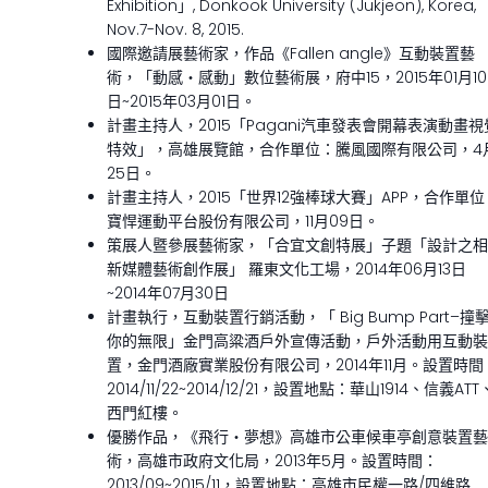
Exhibition」, Donkook University (Jukjeon), Korea,
Nov.7-Nov. 8, 2015.
國際邀請展藝術家，作品《Fallen angle》互動裝置藝
術，「動感‧感動」數位藝術展，府中15，2015年01月10
日~2015年03月01日。
計畫主持人，2015「Pagani汽車發表會開幕表演動畫視
特效」，高雄展覽館，合作單位：騰風國際有限公司，4
25日。
計畫主持人，2015「世界12強棒球大賽」APP，合作單位
寶悍運動平台股份有限公司，11月09日。
策展人暨參展藝術家，「合宜文創特展」子題「設計之相
新媒體藝術創作展」 羅東文化工場，2014年06月13日
~2014年07月30日
計畫執行，互動裝置行銷活動，「 Big Bump Part–撞
你的無限」金門高粱酒戶外宣傳活動，戶外活動用互動裝
置，金門酒廠實業股份有限公司，2014年11月。設置時間
2014/11/22~2014/12/21，設置地點：華山1914、信義ATT
西門紅樓。
優勝作品，《飛行‧夢想》高雄市公車候車亭創意裝置藝
術，高雄市政府文化局，2013年5月。設置時間：
2013/09~2015/11，設置地點：高雄市民權一路/四維路