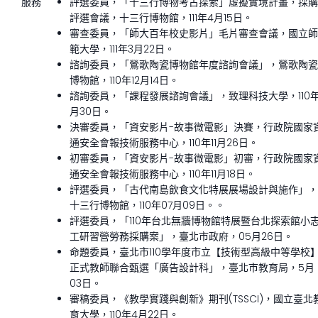
服務
評選委員，「十三行博物考古探索」虛擬實境計畫，採購
評選會議，十三行博物館，111年4月15日。
審查委員，「師大百年校史影片」毛片審查會議，國立師
範大學，111年3月22日。
諮詢委員，「鶯歌陶瓷博物館年度諮詢會議」，鶯歌陶瓷
博物館，110年12月14日。
諮詢委員，「課程發展諮詢會議」，致理科技大學，110年1
月30日。
決審委員，「資安影片-故事微電影」決賽，行政院國家
通安全會報技術服務中心，110年11月26日。
初審委員，「資安影片-故事微電影」初審，行政院國家
通安全會報技術服務中心，110年11月18日。
評選委員，「古代南島飲食文化特展展場設計與施作」，
十三行博物館，110年07月09日。。
評選委員，「110年台北無牆博物館特展暨台北探索館小
工研習營勞務採購案」，臺北市政府，05月26日。
命題委員，臺北市110學年度市立【技術型高級中等學校
正式教師聯合甄選「廣告設計科」，臺北市教育局，5月
03日。
審稿委員，《教學實踐與創新》期刊(TSSCI)，國立臺北
育大學，110年4月22日。