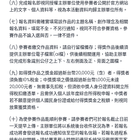
(六) 完成報名即視同授權主辦單位使用參賽者公開於官方網站
上的文字、個人資料等，視為本活動資料均歸主辦單位所有。
(七) 報名資料需確實填寫該作品的主題名稱、創作理念及相關
報名資料，填寫不全，不另行通知，視同不符合參賽資格。參
賽作品不論入選與否，一律不退件。
(八) 參賽者繳交作品資料，請自行留檔備存；得獎作品後續須
提供主辦單位電子檔案(
ai
檔)，供後續相關運用，協助主辦單
位完成形象識別公仔之上下、左右側面及正、背面之圖檔。
(九) 如得獎作品之獎金超過新台幣
20
,
000
元（含）者，得獎者
須負擔
10%
稅金；中獎獎項之價值超過新台幣
1
,
000
元未達
20
,
000
元者，無需事先扣稅，但須依中獎人身分證資料開立所
得稅扣繳憑單，且需併入個人該年度綜合所得稅申報。中獎者
若不願意提供個人國民身份證或給付得獎獎金之稅額，則視同
放棄獲獎資格。
(十) 為使參賽作品能順利參賽，請參賽者們可於報名截止日前
一天提早上傳，主辦單位將以系統後台收件狀況為準，若報名
成功將會發送報名成功通知信至您的報名信箱，若報名過程系
統有任何問題，請於賽事截止時間前連同系統狀況截圖寄至客