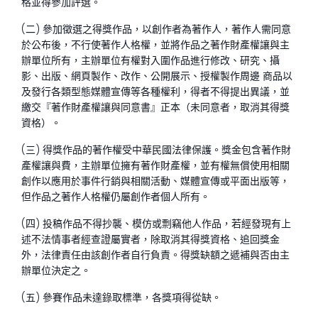
格並得參加評選。
(二) 參加徵選之得獎作品，以創作者為著作人，著作人需同意
於公布後，不行使著作人格權，並將作品之著作財產權讓與主
辦單位所有，主辦單位有權對入圍作品進行修改、研究、攝
影、出版、網頁製作、改作、公開展示、授權製作周邊
商品以
及發行各類型態媒體宣傳等各種權利，得者不得提出異議，並
繳交『著作財產權讓與同意書』正本（未同意者，取消其得獎
資格）。
(三) 得獎作品的著作權受中華民國法律保護。獎金包含著作財
產權讓與費，主辦單位擁有著作財產權，並有權無償使用相關
創作以應用於事件行銷與相關活動、媒體宣傳或平面出版等，
但作品之著作人格權仍屬創作者個人所有。
(四) 投稿作品不得抄襲、模仿或剽竊他人作品，若經發現有上
述不法情事者經查證屬實者，除取消其得獎資格、追回獎金
外，法律責任由該創作者自行負責。得獎缺額之遞補與否由主
辦單位決定之。
(五) 參賽作品未達錄取標準，各獎項得從缺。