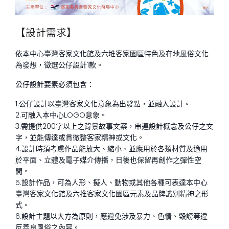
【設計需求】
依本中心臺灣客家文化館及六堆客家園區特色及在地風俗文化
為發想，徵選公仔設計
1
款。
公仔設計要素必須包含：
1.公仔設計以臺灣客家文化意象為出發點，並融入設計。
2.可融入本中心LOGO意象。
3.需提供200字以上之背景故事文案，串連設計概念及公仔之文
字，並能傳達或貫徹整客家精神或文化。
4.設計時須考慮作品能放大、縮小、並應用於各類材質及適用
於平面、立體及電子媒介傳播，日後也保留再創作之彈性空
間。
5.設計作品，可為人形、擬人、動物或其他各種可表達本中心
臺灣客家文化館及六推客家文化園區元素及品牌識別精神之形
式。
6.設計主題以大方為原則，應避免涉及暴力、色情、毀謗等違
反善良風俗之內容。