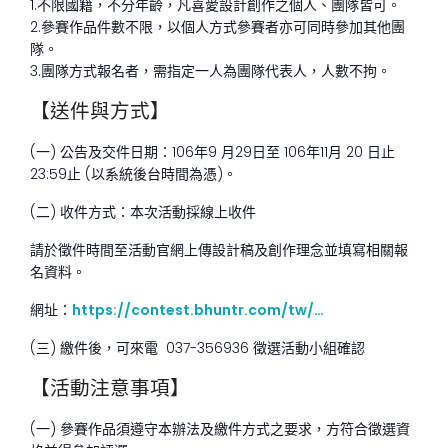
1.不限國籍，不分年齡，凡喜愛設計創作之個人、團隊皆可。
2.參賽作品件數不限，以個人方式參賽者亦可同時參加其他團
隊。
3.團隊方式報名者，需指定一人為團隊代表人，人數不拘。
【送件與方式】
(一) 公告及交件日期：
106
年
9
月
29
日至
106
年
11
月
20
日止
23:59
止
(以系統後台時間為憑)。
(二) 收件方式：本次活動採線上收件
請於徵件時間至活動官網上傳設計稿及創作理念並填寫相關報
名資料。
網址：
https://contest.bhuntr.com/tw/…
(三) 繳件後，可來電
037-356936
徵選活動小組確認
【活動注意事項】
(一) 參賽作品須遵守本辦法及繳件方式之要求，方符合徵選資