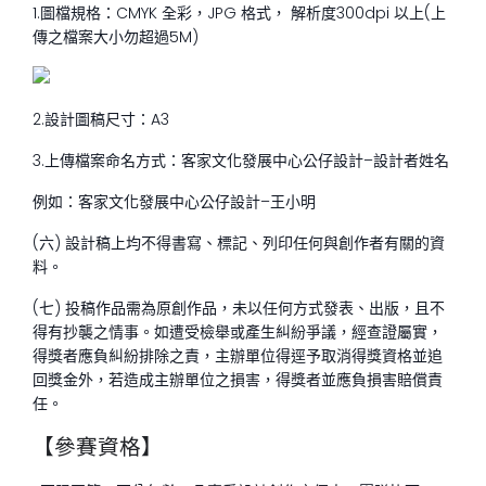
1.
圖檔規格：
CMYK
全彩，
JPG
格式，
解析度
300dpi
以上
(上
傳之檔案大小勿超過
5M
)
2.
設計圖稿尺寸：
A3
3.
上傳檔案命名方式：客家文化發展中心公仔設計
–
設計者姓名
例如：客家文化發展中心公仔設計
–
王小明
(六) 設計稿上均不得書寫、標記、列印任何與創作者有關的資
料。
(七) 投稿作品需為原創作品，未以任何方式發表、出版，且不
得有抄襲之情事。如遭受檢舉或產生糾紛爭議，經查證屬實，
得獎者應負糾紛排除之責，主辦單位得逕予取消得獎資格並追
回獎金外，若造成主辦單位之損害，得獎者並應負損害賠償責
任。
【參賽資格】