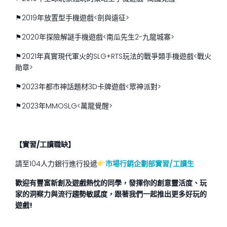
⚑2019年放置型手機遊戲<劍與遠征>
⚑2020年探險解謎手機遊戲<南瓜先生2-九龍城寨>
⚑2021年真實現代軍火的SLG+RTS玩法的戰爭類手機遊戲<戰火
勛章>
⚑2023年都市神話題材3D卡牌遊戲<眾神派對>
⚑2023年MMOSLG<萬龍覺醒>
【實習/工讀職缺】
請至104人力銀行進行投遞
市場行銷企劃部實習/工讀生
歡迎有豐富新創及遊戲熱忱的同學，發揮你的創意靈活度、玩
家的洞察力與流行趨勢敏感度，跟著我們一起推出更多好玩的
遊戲
!