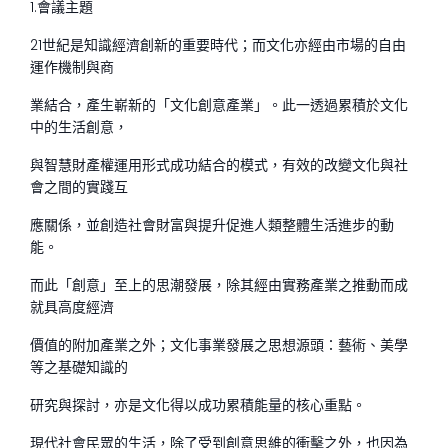
1.會議主題
21世紀是知識經濟創新的重要時代；而文化亦經由市場的自由
運作機制與商
業結合，產生嶄新的「文化創意產業」。此一透過累積於文化
中的生活創意，
與智慧財產權運用形式成功結合的模式，有效的改變文化與社
會之間的實踐互
應關係，並創造社會財富與提升促進人類整體生活進步的動
能。
而此「創意」至上的思潮發展，除其經由實務產業之推動而成
就具高度經濟
價值的附加產業之外；文化事業發展之思想源頭：藝術、美學
等之基礎知識的
研究與探討，亦是文化得以成功累積能量的核心重點。
現代社會民眾的生活，除了受到創意思維的衝擊之外，也因為