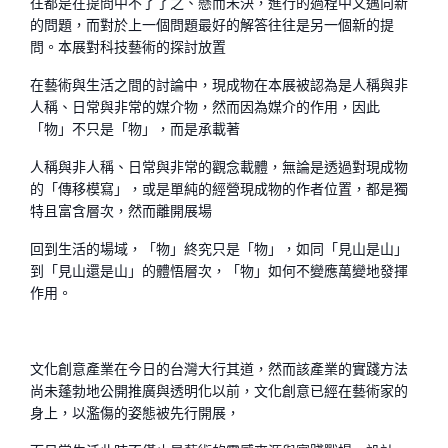
往都是在提問中不了了之、懸而未決，進行的過程中又邁向新
的問題，而對於上一個問題最好的解答往往是另一個新的提
問。本展對科技藝術的探討放置
在藝術與生活之間的討論中，現成物在本展被認為是人稱與非
人稱、日常與非常的媒介物，然而因為媒介的作用，因此
「物」不只是「物」，而是承載著
人稱與非人稱、日常與非常的觀念載體，無論是透過對現成物
的「傳移模寫」，或是單純的經營現成物的作者位置，都是獨
特且富含層次，然而離開展場
回到生活的場域，「物」終究只是「物」，如同「見山是山」
到「見山還是山」的體悟層次，「物」如何不變應萬變地發揮
作用。
文化創意產業在今日的台灣大行其道，然而該產業的實踐方法
尚未蓬勃地公開推廣與透明化以前，文化創意已經在藝術家的
身上，以濫傷的姿態被先行開展，