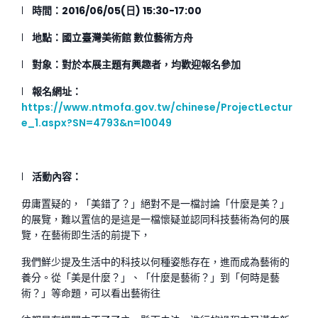
l
時間：
2016/06/05(
日
) 15:30-17:00
l
地點：國立臺灣美術館 數位藝術方舟
l
對象：對於本展主題有興趣者，均歡迎報名參加
l
報名網址：
https://www.ntmofa.gov.tw/chinese/ProjectLectur
e_1.aspx?SN=4793&n=10049
l
活動內容：
毋庸置疑的，「美錯了？」絕對不是一檔討論「什麼是美？」
的展覽，難以置信的是這是一檔懷疑並認同科技藝術為何的展
覽，在藝術即生活的前提下，
我們鮮少提及生活中的科技以何種姿態存在，進而成為藝術的
養分。從「美是什麼？」、「什麼是藝術？」到「何時是藝
術？」等命題，可以看出藝術往