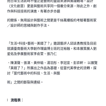
而日常生活此時不僅止是藝術的靈感來源與實踐戰場，設計
（文化創意）更是與藝術共享同一個養分來源，除此之外，創
作與科技技術的演進，有著亦步亦趨
的關係，無用設計與藝術之間更是千絲萬縷般的考驗著藝術家
／設計師的思緒與創作手法。
「生活×科技×藝術—美錯了？」邀請藝評人邱誌勇教授及目前
就讀臺南藝術大學創作理論博士班的沈裕融，和本展策展人劉
星佑及參展藝術家李俞萱、張乃仁
、陳漢聲、張湛、黃仲瑜、湯羽彤、李冠宜、彭弈軒， 以展覽
「美錯了？」所展出之作品為基礎，從當代美學史的流轉，探
討「當代藝術中的科技、生活、與藝
術」之間的斷裂與連結。
l
流程表：