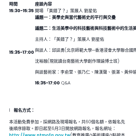
時間
座談內容
15:30-15:35
開場 「美錯了？」策展人 劉星佑
議題一：美學史與當代藝術史的平行與交疊
議題二：生活美學中的科技藝術與科技藝術中的生活
主持人：「美錯了？」策展人 劉星佑
與談人：邱誌勇(北京師範大學─香港浸會大學聯合國
15:35-17:00
沈裕融(現就讀台南藝術大學創作理論博士班)
與談藝術家：李俞萱、張乃仁、陳漢聲、張湛、黃仲
16:35-17:00
Q&A
l
報名方式：
本活動免費參加，採網路及現場報名，共60個名額，依報名先
後順序錄取。即日起至6月3日開放網路報名，報名網址：
http://www.ntmofa.gov.tw
(
教育推廣
à
美術講座
à
點按本