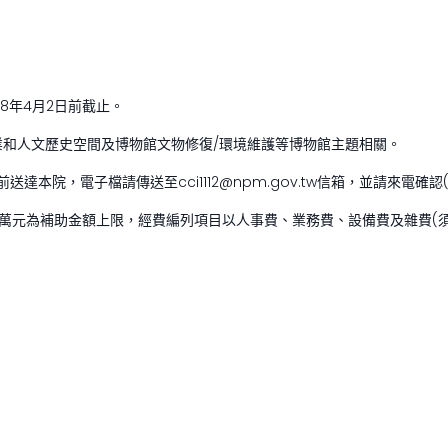
8年4月2日前截止。
和人文歷史空間及博物館文物修復/環境維護等博物館主題相關。
達本院，電子檔請傳送至cci1112@npm.gov.tw信箱，並請來電確認(05
0萬元為補助金額上限，經費編列項目以人事費、業務費、設備費及雜費(