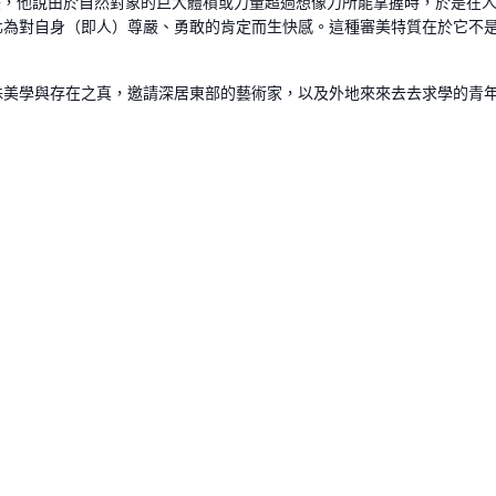
中提及崇高與壯美，他說由於自然對象的巨大體積或力量超過想像力所能掌握時，
化為對自身（即人）尊嚴、勇敢的肯定而生快感。這種審美特質在於它不
殊美學與存在之真，邀請深居東部的藝術家，以及外地來來去去求學的青