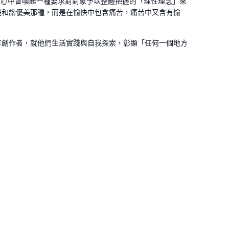
於是在人心中會喚起一種要求對對象予以整體把握的「理性理念」來
是和諧優美那種，而是在愉快中包含痛苦，痛苦中又含有愉
年創作者，就他們生活實踐與自我探索，彰顯「任何一個地方