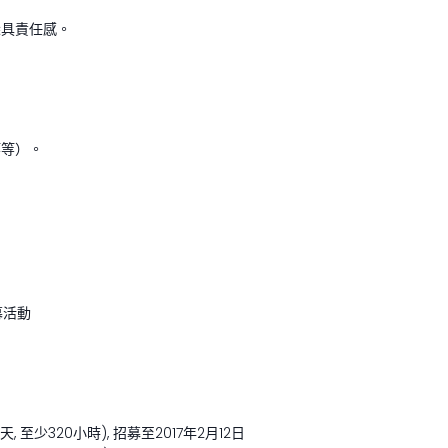
深具責任感。
等等）。
幕活動
, 至少320小時), 招募至2017年2月12日