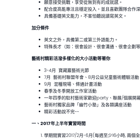
願意接受挑戰，享受從無到有的成就感。
配合度高能專注且穩定投入，並且喜歡團隊合作
具備基礎英文能力，不害怕聽說讀寫英文。
加分條件
英文之外，具備第二或第三外語能力。
特殊長才（如：很會設計、很會溝通、很會企劃
藝術村精彩活潑多樣化的大小活動等著你
3-4月 寶藏巖藝術光節
7月 藝術村聯盟年會、8月公益兒童藝術體驗活動
9月 混種現場、條通計畫活動
春季及冬季開放工作室活動
一年四季的駐村藝術家歡迎party、聯展/個展開
藝術村獨家品牌「幽竹小塾」及各類講座活動
精彩活動說不完~~
一、2017年上半年實習時間
學期間實習2017/2月-6月(每週至少16小時, 兩個全天