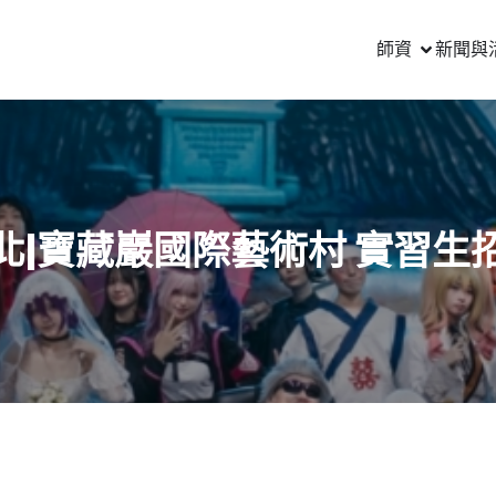
師資
新聞與
北|寶藏巖國際藝術村 實習生