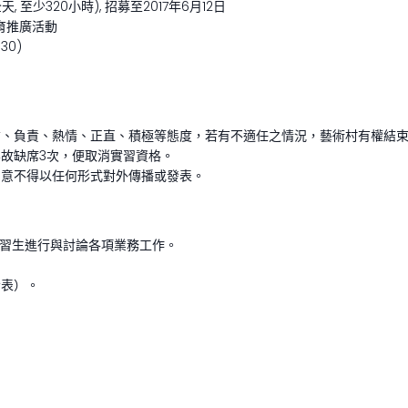
, 至少320小時), 招募至2017年6月12日
育推廣活動
30)
信、負責、熱情、正直、積極等態度，若有不適任之情況，藝術村有權結
故缺席3次，便取消實習資格。
同意不得以任何形式對外傳播或發表。
實習生進行與討論各項業務工作。
發表）。