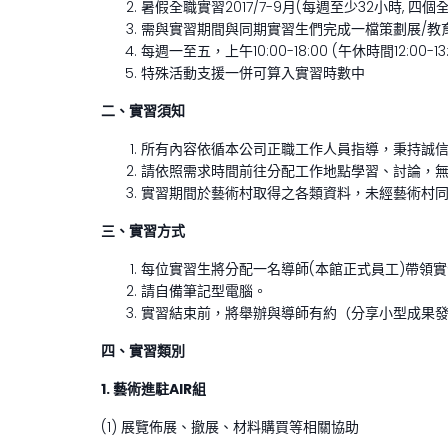
暑假全職實習2017/7-9月(每週至少32小時, 四個全天
需與實習期間與同期實習生們完成一檔策劃展/教
每週一至五，上午10:00-18:00 (午休時間12:00-13:
特殊活動支援一併可算入實習時數中
二、實習須知
所有內容依循本公司正職工作人員指導，秉持誠
請依照需求時間前往分配工作地點學習、討論，無
實習期間於藝術村取得之各類資料，未經藝術村
三、實習方式
每位實習生將分配一名導師(本館正式員工)帶領
請自備筆記型電腦。
實習結束前，將舉辦與導師有約（分享小型成果
四、實習類別
1.
藝術進駐AIR組
(1) 展覽佈展、撤展、材料購買等相關協助