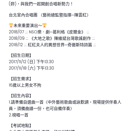
(妳)，與我們一起開創合唱新勢力！
台北室內合唱團 〈藝術總監暨指揮─陳雲紅〉
未來重要演出～
2018/07 ::: NSO樂．劇─葛利格《皮爾金》 :::
2018/09 ::: 《大地之歌》陳維斌台灣歌謠創作 :::
2018/12 ::: 紅紅夫人的異想世界─奇徹斯特詩篇 :::
【招生日期】
2017/11/12 (日) 下午13:30
2017/11/18 (六) 下午13:30
【招生需求】
16歲以上男女不拘
【招生內容】
1.請準備自選曲一首〈中外藝術歌曲或詠歎調，現場提供伴奏人
員，須備曲譜一份，也可自備伴奏〉
2.視唱一首
【考試地點】