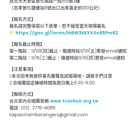
台北市大安區敦化南路一段159號3樓
〈忠孝敦化捷運站8號出口出來直走約100公尺〉
【報名方式】
報名請完整填寫以下表單，恕不接受當天現場報名
https://goo.gl/forms/IhBW3KKXXGc65Pm92
【報名截止時間】
第一階段：11/09(四)截止，徵選時段11/10(五)寄發email通知
第二階段：11/15(三)截止，徵選時段11/16(四)寄發email通知
【注意事項】
1.本次招考無提供事先暖聲及試唱場地，請歌手們注意
2.合唱團固定練唱時間為周日晚上6:30~9:00
【聯絡方式】
台北室內合唱團官網
www.tcschoir.org.tw
電話（02）2776-4089
taipeichambersingers@gmail.com