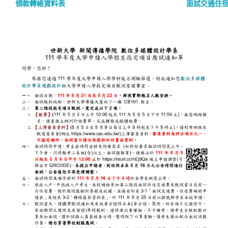
領款轉帳資料表
面試交通住