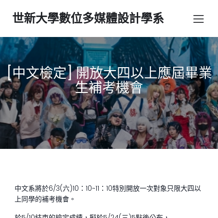
世新大學數位多媒體設計學系
[中文檢定] 開放大四以上應屆畢業
生補考機會
中文系將於6/3(六)10：10~11：10特別開放一次對象只限大四以
上同學的補考機會。
於5/10結束的檢定成績，擬於5/24(三)5點後公布，