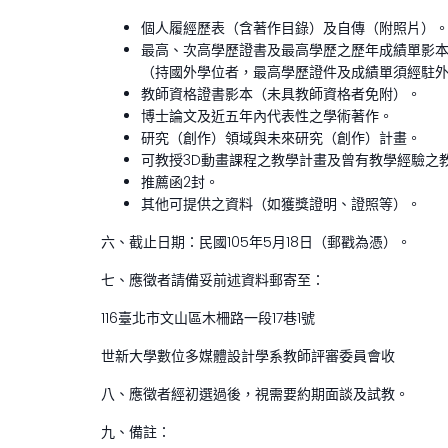
個人履經歷表（含著作目錄）及自傳（附照片）
最高、次高學歷證書及最高學歷之歷年成績單影
（持國外學位者，最高學歷證件及成績單須經駐
教師資格證書影本（未具教師資格者免附）。
博士論文及近五年內代表性之學術著作。
研究（創作）領域與未來研究（創作）計畫。
可教授3D動畫課程之教學計畫及曾有教學經驗之
推薦函2封。
其他可提供之資料（如獲獎證明、證照等）。
六、截止日期：民國105年5月18日（郵戳為憑）。
七、應徵者請備妥前述資料郵寄至：
116臺北市文山區木柵路一段17巷1號
世新大學數位多媒體設計學系教師評審委員會收
八、應徵者經初選過後，視需要約期面談及試教。
九、備註：