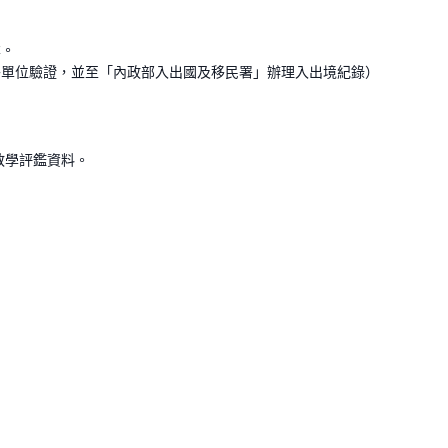
。
本。
外單位驗證，並至「內政部入出國及移民署」辦理入出境紀錄）
教學評鑑資料。