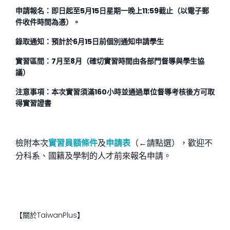
申請報名：即日起至5月15日星期一晚上11:59截止（以電子郵
件收件時間為憑）。
錄取通知：預計於6月15日前個別通知申請學生
實習區間：7月至8月（確切實習時間由各部門督導與學生協
議）
注意事項：本次實習須滿160小時並通過單位督導考核後方可取
得實習證書
檢附本次
實習員額條件
及
申請表
（←請點選），歡迎不
分科系、國籍及學制的人才前來報名申請。
【關於TaiwanPlus】